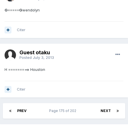
G
=====
G
wendolyn
Citer
Guest otaku
Posted
July 3, 2013
H =========> Houston
Citer
PREV
Page 175 of 202
NEXT