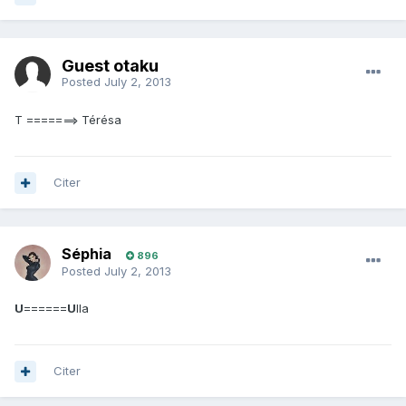
Guest otaku
Posted
July 2, 2013
T =======> Térésa
Citer
Séphia
896
Posted
July 2, 2013
U
======
U
lla
Citer