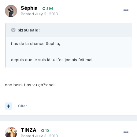
Séphia
896
Posted
July 2, 2013
bizou said:
t'as de la chance Sephia,
depuis que je suis là tu t'es jamais fait mal
non hein, t'as vu ça?:cool:
Citer
TINZA
10
Posted
July 3, 2013