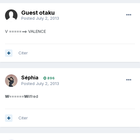
Guest otaku
Posted
July 2, 2013
V =======> VALENCE
Citer
Séphia
896
Posted
July 2, 2013
W
======
W
ilfred
Citer