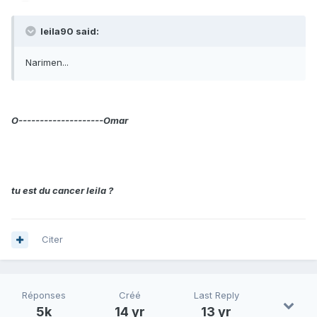
leila90 said:
Narimen...
O--------------------Omar
tu est du cancer leila ?
Citer
Réponses
Créé
Last Reply
5k
14 yr
13 yr