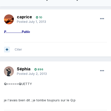
caprice
10
Posted
July 1, 2013
P................Pablo
Citer
Séphia
896
Posted
July 2, 2013
Q
======
Q
UETTY
je l'avais bien dit ; je tombe toujours sur le Q:p