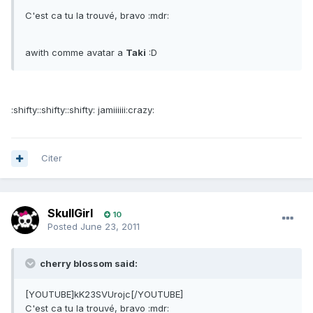
C'est ca tu la trouvé, bravo :mdr:
awith comme avatar a
Taki
:D
:shifty::shifty::shifty: jamiiiiii:crazy:
Citer
SkullGirl
10
Posted
June 23, 2011
cherry blossom said:
[YOUTUBE]kK23SVUrojc[/YOUTUBE]
C'est ca tu la trouvé, bravo :mdr: