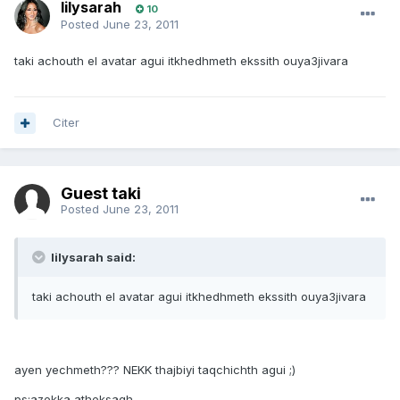
lilysarah
10
Posted
June 23, 2011
taki achouth el avatar agui itkhedhmeth ekssith ouya3jivara
Citer
Guest taki
Posted
June 23, 2011
lilysarah said:
taki achouth el avatar agui itkhedhmeth ekssith ouya3jivara
ayen yechmeth??? NEKK thajbiyi taqchichth agui ;)
ps:azekka atheksagh