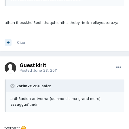
athan thesskhel3edh thaqchichth s thebyirin ik :rolleyes::crazy:
Citer
Guest kirit
Posted
June 23, 2011
karim75260 said:
a dh3adidh ar tverna (comme dis ma grand mere)
assaggui? :mdr:
tverna??