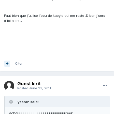
Faut bien que j'utilise l'peu de kabyle qui me reste :D bon j'sors
d'ici alors...
Ps. J'profite que tu sois là pour te poser une question tiens !
Citer
Guest kirit
Posted
June 23, 2011
lilysarah said:
achouuuuuuuuuuuuuuuuuuuuuuuu:eek: