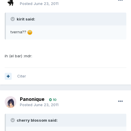
Posted
June 23, 2011
kirit said:
tverna??
ih (el bar) :mdr:
Citer
Panonique
10
Posted
June 23, 2011
cherry blossom said: