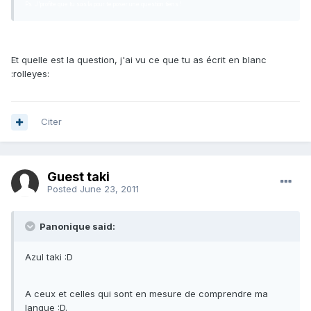
Ps. J'profite que tu sois là pour te poser une question tiens !
Et quelle est la question, j'ai vu ce que tu as écrit en blanc
:rolleyes:
Citer
Guest taki
Posted
June 23, 2011
Panonique said:
Azul taki :D
A ceux et celles qui sont en mesure de comprendre ma
langue :D.