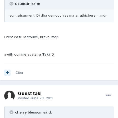
SkullGirl said:
surma(surment :D) dha qemouchiss ma ar athicherem :mdr:
C'est ca tu la trouvé, bravo :mdr:
awith comme avatar a
Taki
:D
Citer
Guest taki
Posted
June 23, 2011
cherry blossom said: