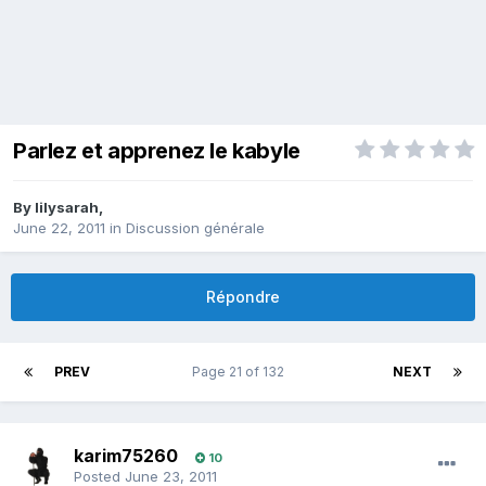
Parlez et apprenez le kabyle
By
lilysarah
,
June 22, 2011
in
Discussion générale
Répondre
PREV
Page 21 of 132
NEXT
karim75260
10
Posted
June 23, 2011