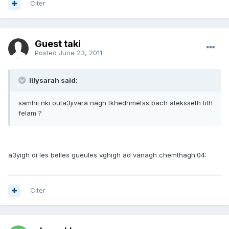
Citer
Guest taki
Posted
June 23, 2011
lilysarah said:
samhii nki outa3jivara nagh tkhedhmetss bach ateksseth tith
felam ?
a3yigh di les belles gueules vghigh ad vanagh chemthagh:04:
Citer