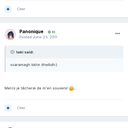
Citer
Panonique
10
Posted
June 23, 2011
taki said:
ssaramagh bkhir ithellidh:)
Mercii je tâcherai de m'en souvenir
...
Citer