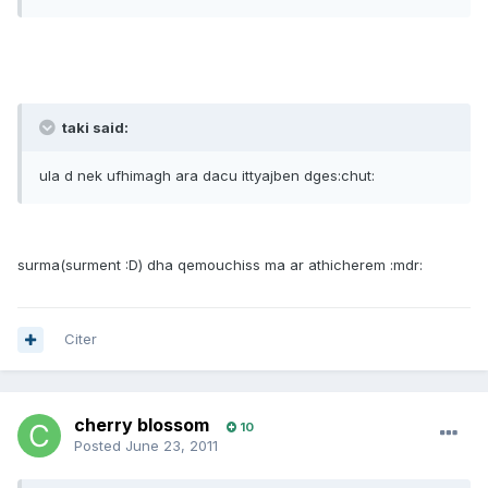
taki said:
ula d nek ufhimagh ara dacu ittyajben dges:chut:
surma(surment :D) dha qemouchiss ma ar athicherem :mdr:
Citer
cherry blossom
10
Posted
June 23, 2011