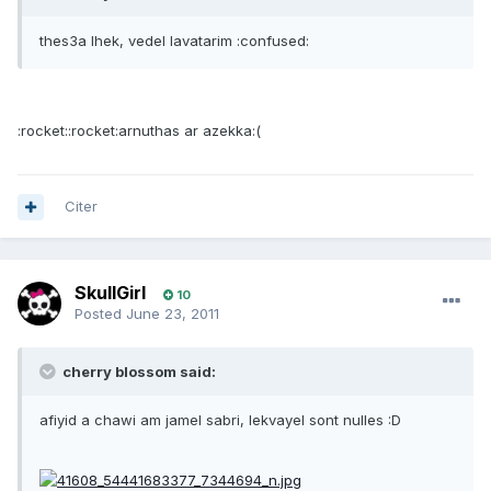
thes3a lhek, vedel lavatarim :confused:
:rocket::rocket:arnuthas ar azekka:(
Citer
SkullGirl
10
Posted
June 23, 2011
cherry blossom said:
afiyid a chawi am jamel sabri, lekvayel sont nulles :D