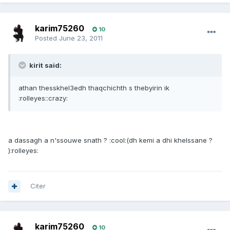
karim75260
10
Posted
June 23, 2011
kirit said:
athan thesskhel3edh thaqchichth s thebyirin ik
:rolleyes::crazy:
a dassagh a n'ssouwe snath ? :cool:(dh kemi a dhi khelssane ?
):rolleyes:
Citer
karim75260
10