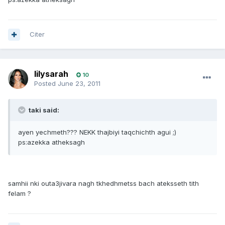
Citer
lilysarah
10
Posted
June 23, 2011
taki said:
ayen yechmeth??? NEKK thajbiyi taqchichth agui ;)
ps:azekka atheksagh
samhii nki outa3jivara nagh tkhedhmetss bach ateksseth tith
felam ?