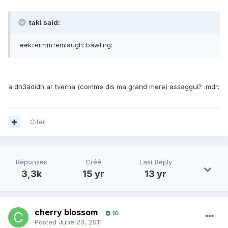
taki said:
:eek::ermm::emlaugh::bawling:
a dh3adidh ar tverna (comme dis ma grand mere) assaggui? :mdr:
Citer
Réponses
Créé
Last Reply
3,3k
15 yr
13 yr
cherry blossom
10
Posted
June 23, 2011