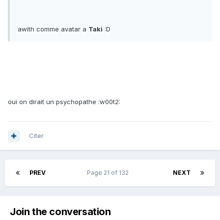
awith comme avatar a
Taki
:D
oui on dirait un psychopathe :w00t2:
Citer
PREV
Page 21 of 132
NEXT
Join the conversation