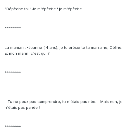
"Dépèche toi ! Je m'épèche ! je m'épèche
********
La maman : -Jeanne ( 4 ans), je te présente ta marraine, Céline. -
Et mon marin, c'est qui ?
********
- Tu ne peux pas comprendre, tu n'étais pas née. - Mais non, je
n'étais pas panée !!!
********