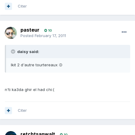
Citer
pasteur
10
Posted
February 17, 2011
daisy said:
lkit 2 d'autre tourtereaux :D
n'ti ka3da ghir el had chi:(
Citer
retchtsanwalt
10