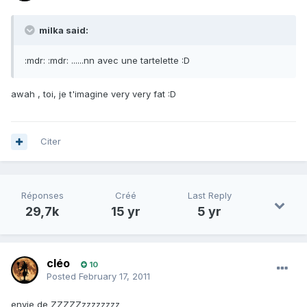
milka said:
:mdr: :mdr: ......nn avec une tartelette :D
awah , toi, je t'imagine very very fat :D
Citer
Réponses
Créé
Last Reply
29,7k
15 yr
5 yr
cléo
10
Posted
February 17, 2011
envie de ZZZZZzzzzzzzz