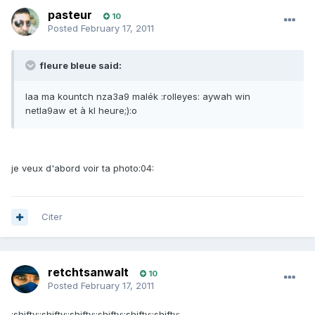
pasteur
10
Posted
February 17, 2011
fleure bleue said:
laa ma kountch nza3a9 malék :rolleyes: aywah win
netla9aw et à kl heure;):o
je veux d'abord voir ta photo:04:
Citer
retchtsanwalt
10
Posted
February 17, 2011
:shifty::shifty::shifty::shifty::shifty::shifty: