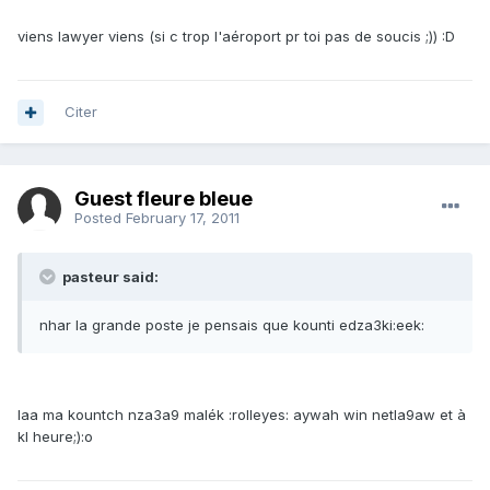
viens lawyer viens (si c trop l'aéroport pr toi pas de soucis ;)) :D
Citer
Guest fleure bleue
Posted
February 17, 2011
pasteur said:
nhar la grande poste je pensais que kounti edza3ki:eek:
laa ma kountch nza3a9 malék :rolleyes: aywah win netla9aw et à
kl heure;):o