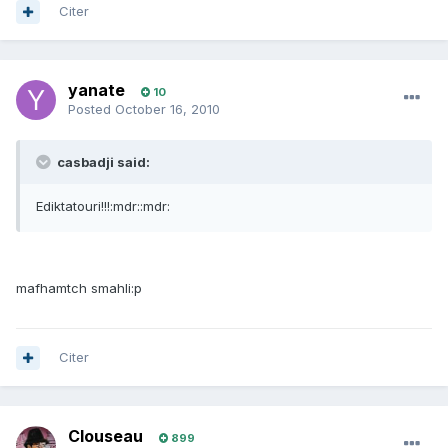
Citer
yanate
10
Posted
October 16, 2010
casbadji said:
Ediktatouri!!!:mdr::mdr:
mafhamtch smahli:p
Citer
Clouseau
899