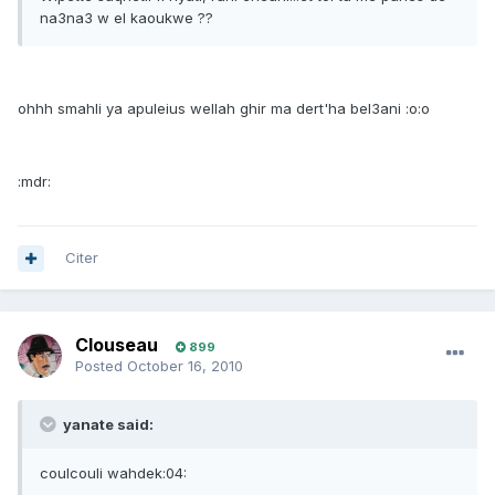
na3na3 w el kaoukwe ??
ohhh smahli ya apuleius wellah ghir ma dert'ha bel3ani :o:o
:mdr:
Citer
Clouseau
899
Posted
October 16, 2010
yanate said:
coulcouli wahdek:04: