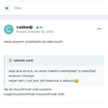
Citer
casbadji
10
Posted
October 16, 2010
Hada bayenn ichebbahh lel-aatrouss!!!
talulah said:
deja ana imra'a, ou wesh habitni nokhtoblek? ih bela39al,
essbour chouiya
wipet rahi c'est bon (elf mebrouk d'ailleurs)
Idji lel-forum!!!:mdr::mdr:meskine
maghmoummm!!!mah'moumm!!!:mdr::mdr: