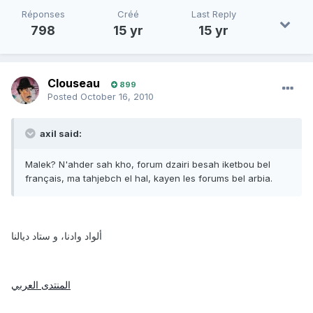
Réponses
Créé
Last Reply
798
15 yr
15 yr
Clouseau
899
Posted
October 16, 2010
axil said:
Malek? N'ahder sah kho, forum dzairi besah iketbou bel
français, ma tahjebch el hal, kayen les forums bel arbia.
ألواد وادنا، و ستاد ديالنا
المنتدى العربي