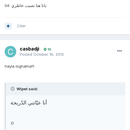
يانا هنا نصيب خاطري
:04:
Citer
casbadji
10
Posted
October 16, 2010
hayla loghatna!!!
Wipet said:
أنا عيّاتني الدّريجة
:D