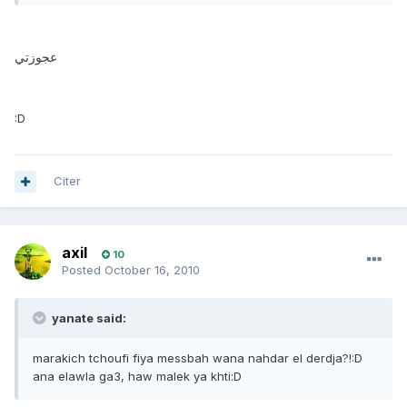
عجوزتي
:D
Citer
axil
10
Posted
October 16, 2010
yanate said:
marakich tchoufi fiya messbah wana nahdar el derdja?!:D
ana elawla ga3, haw malek ya khti:D