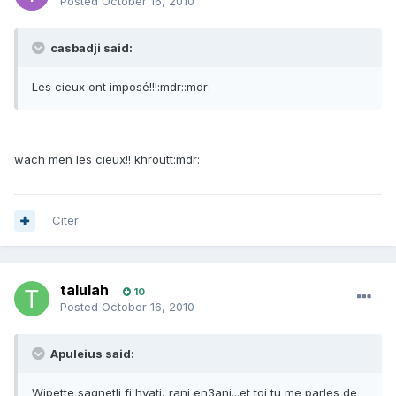
Posted
October 16, 2010
casbadji said:
Les cieux ont imposé!!!:mdr::mdr:
wach men les cieux!! khroutt:mdr:
Citer
talulah
10
Posted
October 16, 2010
Apuleius said:
Wipette saqnetli fi hyati, rani en3ani...et toi tu me parles de