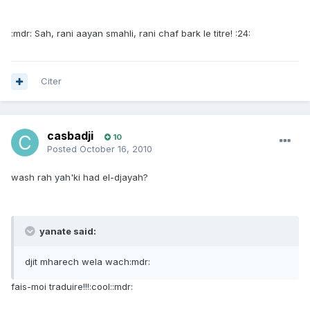
:mdr: Sah, rani aayan smahli, rani chaf bark le titre! :24:
Citer
casbadji
10
Posted
October 16, 2010
wash rah yah'ki had el-djayah?
yanate said:
djit mharech wela wach:mdr:
fais-moi traduire!!!:cool::mdr: