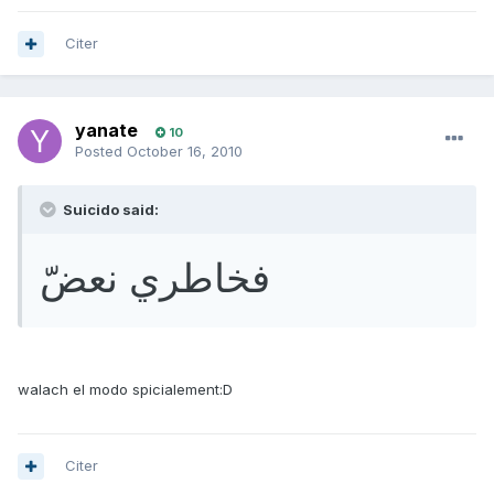
Citer
yanate
10
Posted
October 16, 2010
Suicido said:
فخاطري نعضّ
walach el modo spicialement:D
Citer