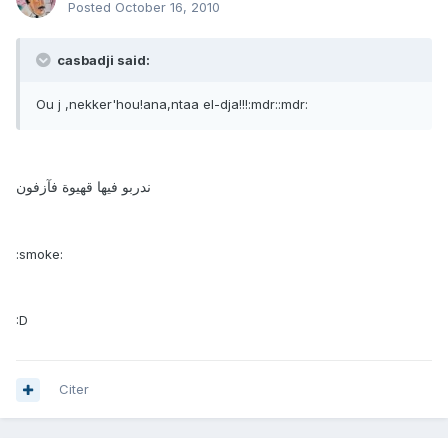
Posted
October 16, 2010
casbadji said:
Ou j ,nekker'hou!ana,ntaa el-dja!!!:mdr::mdr:
ندربو فيها قهيوة فآزفون
:smoke:
:D
Citer