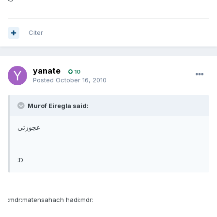
Citer
yanate
10
Posted
October 16, 2010
Murof Eiregla said:
عجوزتي
:D
:mdr:matensahach hadi:mdr: