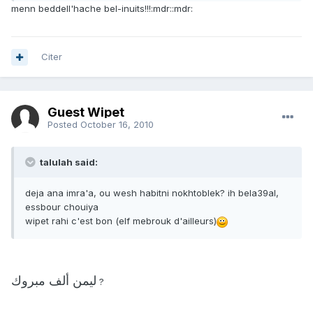
menn beddell'hache bel-inuits!!!:mdr::mdr:
Citer
Guest Wipet
Posted
October 16, 2010
talulah said:
deja ana imra'a, ou wesh habitni nokhtoblek? ih bela39al,
essbour chouiya
wipet rahi c'est bon (elf mebrouk d'ailleurs)
ليمن ألف مبروك
?