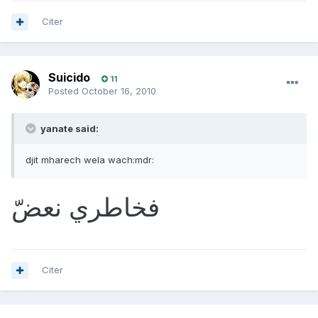
Citer
Suicido
11
Posted
October 16, 2010
yanate said:
djit mharech wela wach:mdr:
فخاطري نعضّ
Citer