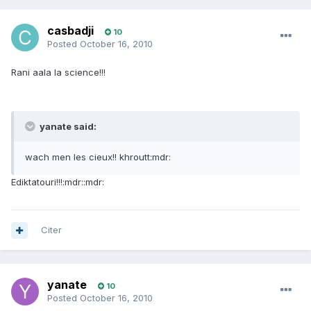
casbadji
10
Posted
October 16, 2010
Rani aala la science!!!
yanate said:
wach men les cieux!! khroutt:mdr:
Ediktatouri!!!:mdr::mdr:
Citer
yanate
10
Posted
October 16, 2010