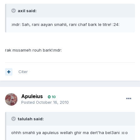
axil said:
:mdr: Sah, rani aayan smahli, rani chaf bark le titre! :24:
rak mssameh rouh bark!:mdr:
Citer
Apuleius
10
Posted
October 16, 2010
talulah said:
ohhh smahli ya apuleius wellah ghir ma dert'ha bel3ani :o:o