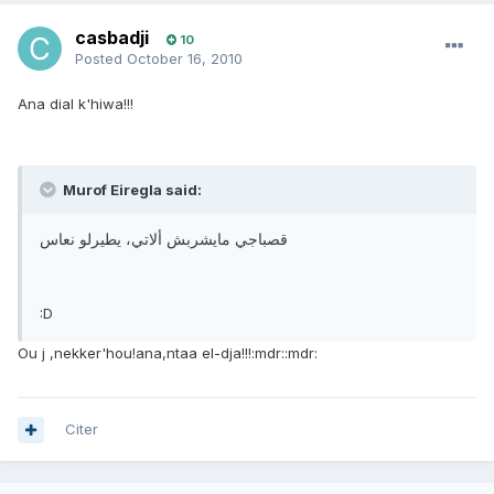
casbadji
10
Posted
October 16, 2010
Ana dial k'hiwa!!!
Murof Eiregla said:
قصباجي مايشربش ألاتي، يطيرلو نعاس
:D
Ou j ,nekker'hou!ana,ntaa el-dja!!!:mdr::mdr:
Citer