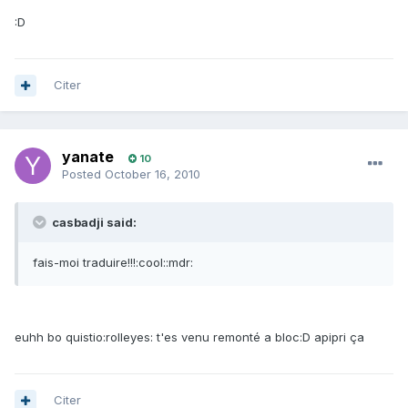
:D
Citer
yanate
10
Posted
October 16, 2010
casbadji said:
fais-moi traduire!!!:cool::mdr:
euhh bo quistio:rolleyes: t'es venu remonté a bloc:D apipri ça
Citer