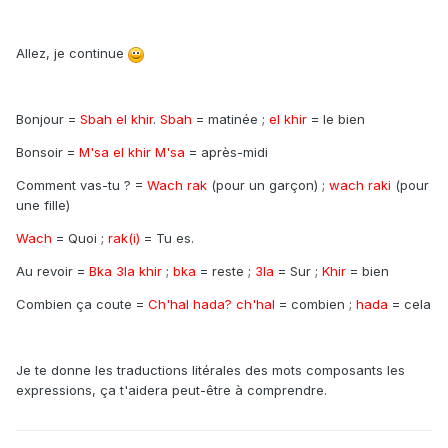
Allez, je continue
Bonjour =
Sbah el khir
.
Sbah
= matinée ;
el khir
= le bien
Bonsoir =
M'sa el khir M'sa
= après-midi
Comment vas-tu ? =
Wach rak
(pour un garçon) ;
wach raki
(pour
une fille)
Wach
= Quoi ;
rak(i)
= Tu es.
Au revoir =
Bka 3la khir
;
bka
= reste ;
3la
= Sur ;
Khir
= bien
Combien ça coute =
Ch'hal hada? ch'hal
= combien ;
hada
= cela
Je te donne les traductions litérales des mots composants les
expressions, ça t'aidera peut-être à comprendre.