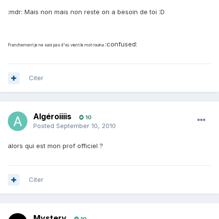
:mdr: Mais non mais non reste on a besoin de toi :D
:confused:
Franchement je ne sais pas d'où vient le mot rouina
Citer
Algéroiiiis
10
Posted
September 10, 2010
alors qui est mon prof officiel ?
Citer
Mystery