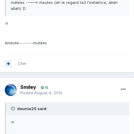
matées ----> meutes (ah le regard ta3 l'initiatrice, allah
allah) :D
:o
émeute--------mutées
Citer
Smiley
15
Posted
August 4, 2010
dounia25 said:
:o