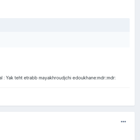
 mal : Yak teht etrabb mayakhroudjchi edoukhane:mdr::mdr: