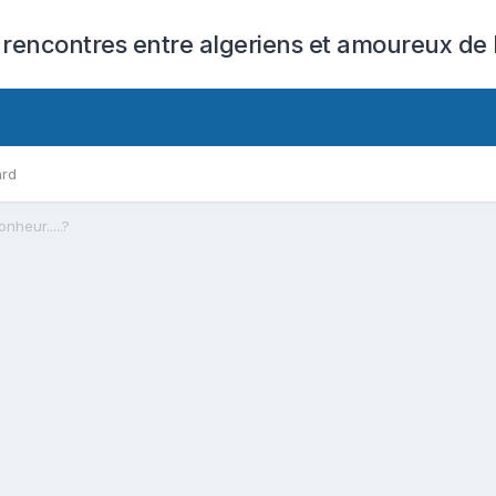
 rencontres entre algeriens et amoureux de l
ard
nheur.....?