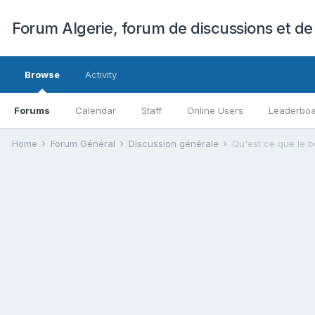
Forum Algerie, forum de discussions et de
Browse
Activity
Forums
Calendar
Staff
Online Users
Leaderbo
Home
Forum Général
Discussion générale
Qu'est ce que le bo