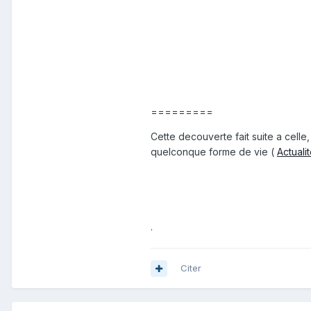
=========
Cette decouverte fait suite a cell
quelconque forme de vie (
Actuali
.
Citer