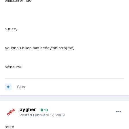
émissaire!:mad:
sur ce,
Aoudhou billah min acheytan arrajime,
biensur!:D
Citer
aygher
10
Posted
February 17, 2009
retiré