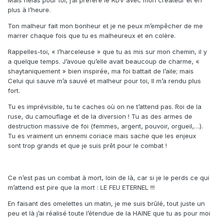
Mais hélas pour toi, j’ai préféré le RDV avec mon créateur et en
plus à l’heure.
Ton malheur fait mon bonheur et je ne peux m’empêcher de me
marrer chaque fois que tu es malheureux et en colère.
Rappelles-toi, « l’harceleuse » que tu as mis sur mon chemin, il y
a quelque temps. J’avoue qu’elle avait beaucoup de charme, «
shaytaniquement » bien inspirée, ma foi battait de l’aile; mais
Celui qui sauve m’a sauvé et malheur pour toi, Il m’a rendu plus
fort.
Tu es imprévisible, tu te caches où on ne t’attend pas. Roi de la
ruse, du camouflage et de la diversion ! Tu as des armes de
destruction massive de foi (femmes, argent, pouvoir, orgueil,…).
Tu es vraiment un ennemi coriace mais sache que les enjeux
sont trop grands et que je suis prêt pour le combat !
Ce n’est pas un combat à mort, loin de là, car si je le perds ce qui
m’attend est pire que la mort : LE FEU ETERNEL !!!
En faisant des omelettes un matin, je me suis brûlé, tout juste un
peu et là j’ai réalisé toute l’étendue de la HAINE que tu as pour moi