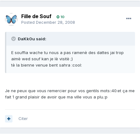
Fille de Souf
10
Posted
December 28, 2008
DaKk0u said:
E souffia wache tu nous a pas ramenè des dattes jai trop
aimè wed souf kan je lè visitè ;)
tè la bienne venue bent sahra :cool:
Je ne peux que vous remercier pour vos gentils mots::40:et ça me
fait 1 grand plaisir de avoir que ma ville vous a plu.:p
Citer