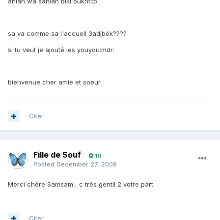
ahlan wa sahlan biki oukhti:p
sa va comme sa l'accueil 3adjbék????
si tu veut je ajouté les youyou:mdr:
bienvenue cher amie et soeur
Citer
Fille de Souf
10
Posted
December 27, 2008
Merci chère Samsam , c trés gentil 2 votre part.
Citer