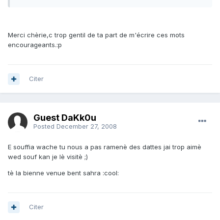
Merci chèrie,c trop gentil de ta part de m'écrire ces mots
encourageants.:p
Citer
Guest DaKk0u
Posted
December 27, 2008
E souffia wache tu nous a pas ramenè des dattes jai trop aimè
wed souf kan je lè visitè ;)
tè la bienne venue bent sahra :cool:
Citer