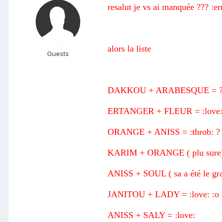
resalut je vs ai manquée ??? :
alors la liste
Guests
DAKKOU + ARABESQUE = ?
ERTANGER + FLEUR = :love
ORANGE + ANISS = :throb: ?
KARIM + ORANGE ( plu sure)
ANISS + SOUL ( sa a été le gran
JANITOU + LADY = :love: :o
ANISS + SALY = :love: