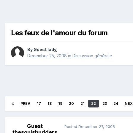
Les feux de l'amour du forum
By Guest lady,
December 25, 2008
in
Discussion générale
PREV
17
18
19
20
21
22
23
24
NEX
Guest
Posted
December 27, 2008
thesoulshudders