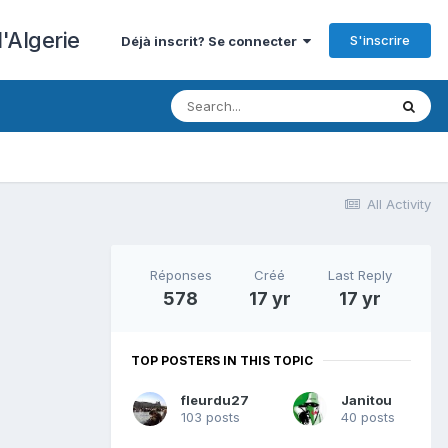
'Algerie
S'inscrire
Déjà inscrit? Se connecter
All Activity
Réponses
Créé
Last Reply
578
17 yr
17 yr
TOP POSTERS IN THIS TOPIC
fleurdu27
Janitou
103 posts
40 posts