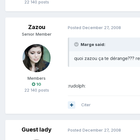
22 140 posts
Zazou
Posted
December 27, 2008
Senior Member
Marge said:
quoi zazou ça te dérange??? reg
Members
10
:rudolph:
22 140 posts
Citer
Guest lady
Posted
December 27, 2008