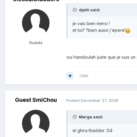
djalti said:
je vais bien merci !
et toi? ?bien aussi j'epere!
Guests
oui hamdoulah juste que je suis un
Citer
Guest SmiChou
Posted
December 27, 2008
Marge said:
el ghira thadder :04: