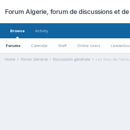
Forum Algerie, forum de discussions et de
Browse
Activity
Forums
Calendar
Staff
Online Users
Leaderbo
Home
Forum Général
Discussion générale
Les feux de l'amo