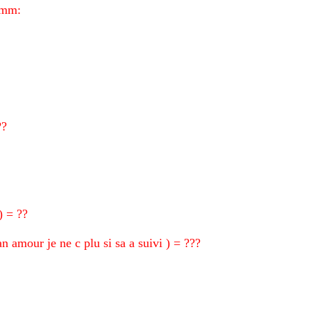
ermm:
?
:
 = ??
 amour je ne c plu si sa a suivi ) = ???