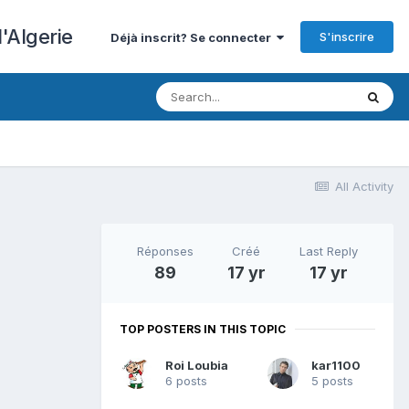
'Algerie
S'inscrire
Déjà inscrit? Se connecter
All Activity
Réponses
Créé
Last Reply
89
17 yr
17 yr
TOP POSTERS IN THIS TOPIC
Roi Loubia
kar1100
6 posts
5 posts