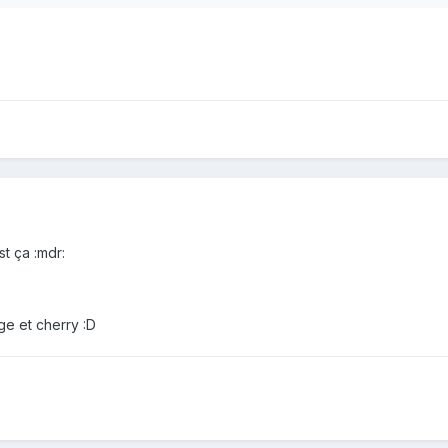
t ça :mdr:
ge et cherry :D