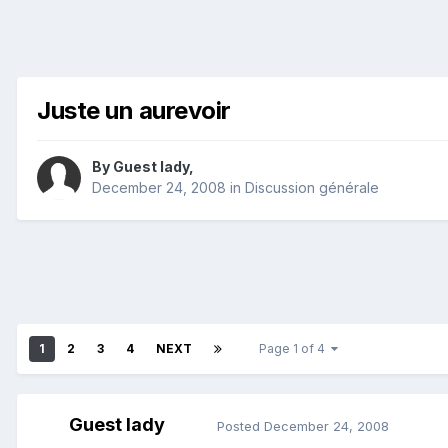
Juste un aurevoir
By Guest lady,
December 24, 2008
in
Discussion générale
1
2
3
4
NEXT
Page 1 of 4
Guest lady
Posted
December 24, 2008