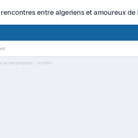
 rencontres entre algeriens et amoureux de l
ard
r je me présente .. m'enfin