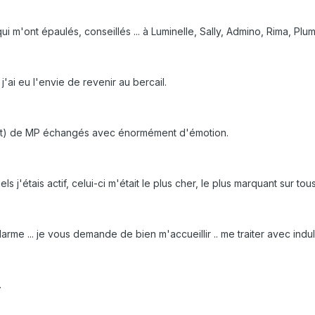
i m'ont épaulés, conseillés ... à Luminelle, Sally, Admino, Rima, Plum
'ai eu l'envie de revenir au bercail.
 mot) de MP échangés avec énormément d'émotion.
 j'étais actif, celui-ci m'était le plus cher, le plus marquant sur tou
larme ... je vous demande de bien m'accueillir .. me traiter avec in
.