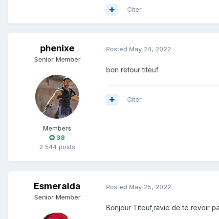
Citer
Des dizaines de forums dans lesqu
phenixe
Posted
May 24, 2022
Senior Member
Donc ... avant que je ne verse u
bon retour titeuf
Allez les zamiches ... montrez-v
Citer
Members
38
2 544 posts
Esmeralda
Posted
May 25, 2022
Senior Member
Bonjour Titeuf,ravie de te revoir p