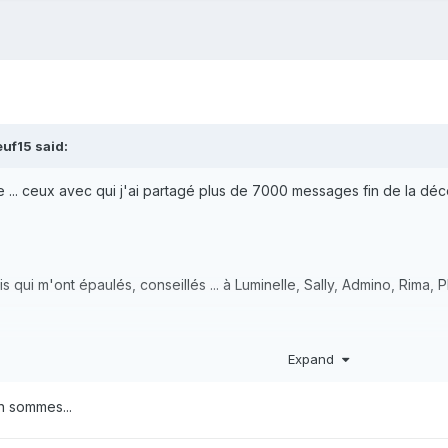
teuf15
said:
 ... ceux avec qui j'ai partagé plus de 7000 messages fin de la déc
s qui m'ont épaulés, conseillés ... à Luminelle, Sally, Admino, Rima, P
ue j'ai eu l'envie de revenir au bercail.
Expand
n sommes...
ble mot) de MP échangés avec énormément d'émotion.