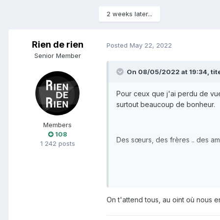
2 weeks later...
Rien de rien
Posted
May 22, 2022
Senior Member
On 08/05/2022 at 19:34,
ti
Pour ceux que j'ai perdu de vue
surtout beaucoup de bonheur.
Members
108
Des sœurs, des frères .. des ami
1 242 posts
C'est sur sur un coups de tête q
On t'attend tous, au oint où nous e
J'ai relu des dizaines (au fai