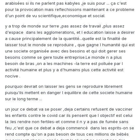
arabisées si ils ne parlent pas kabyles ,je suis pour ... ça c'est
pour la provocation mais reflechissons maintenant a ce probleme
d'un point de vu scientifique,economique et social.
y a trop de monde sur terre ,pas assez de travail ,plus assez
d'espace dans les agglomerations, et l education laisse a desirer
a cause principalement de la quantité...quelle est la finalité de
laisser tout le monde se reproduire , que gagne l humanité qui est
une societe organisée avec des besoins et qui doit gerer ses
besoins comme se gere toute entreprise.Le monde n a plus
besoin de bras ,on a les machines -la terre est polluée par l
activité humaine et plus y a d'humains plus cette activité est
nocive .
pourquoi devrait on laisser les gens se reproduire librement
puisqu'ils mettent en danger l equilibre de cette societe humaine
sur le long terme ...
un jour ce debat va se poser ,deja certains refusent de vacciner
les enfants contre le covid car ils pensent que l objectif est celui
la
:
les rendre non fertiles-et comme il n y a pas de fumée sans
feu ,c'est que ce debat a deja commencé dans les esprits-on se
rend compte qu'on a pas besoin de tous ces millions de bébés