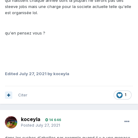
qui naissent chaque année dont la plupart ne seront pas des
steeve jobs mais une charge pour la societe actuelle telle qu'elle
est organisée lol.
qu'en pensez vous ?
Edited
July 27, 2021
by koceyla
Citer
1
koceyla
14 646
Posted
July 27, 2021
dans les ruches d'abeilles par exemple quand il y a une menace