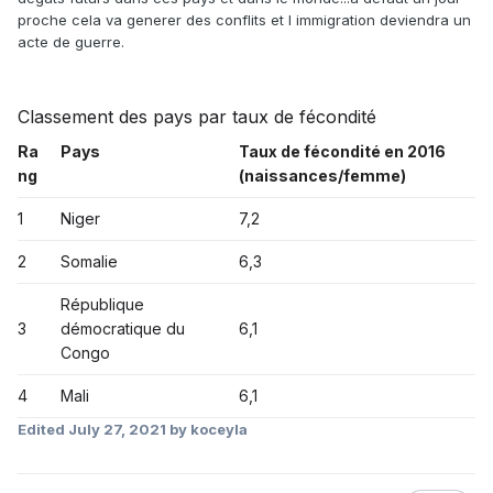
proche cela va generer des conflits et l immigration deviendra un
acte de guerre.
Classement des pays par taux de fécondité
Ra
Pays
Taux de fécondité
en 2016
ng
(naissances/femme)
1
Niger
7,2
2
Somalie
6,3
République
3
démocratique du
6,1
Congo
4
Mali
6,1
Edited
July 27, 2021
by koceyla