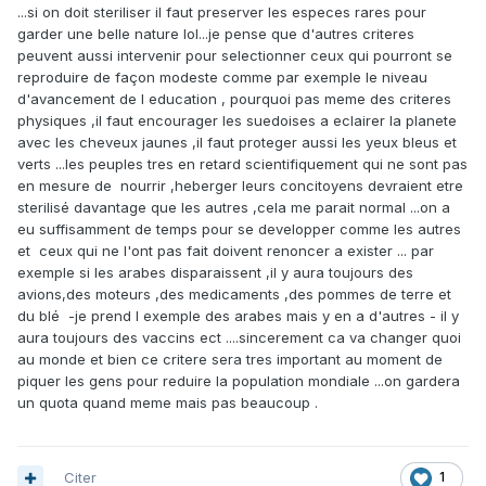
...si on doit steriliser il faut preserver les especes rares pour
garder une belle nature lol...je pense que d'autres criteres
peuvent aussi intervenir pour selectionner ceux qui pourront se
reproduire de façon modeste comme par exemple le niveau
d'avancement de l education , pourquoi pas meme des criteres
physiques ,il faut encourager les suedoises a eclairer la planete
avec les cheveux jaunes ,il faut proteger aussi les yeux bleus et
verts ...les peuples tres en retard scientifiquement qui ne sont pas
en mesure de nourrir ,heberger leurs concitoyens devraient etre
sterilisé davantage que les autres ,cela me parait normal ...on a
eu suffisamment de temps pour se developper comme les autres
et ceux qui ne l'ont pas fait doivent renoncer a exister ... par
exemple si les arabes disparaissent ,il y aura toujours des
avions,des moteurs ,des medicaments ,des pommes de terre et
du blé -je prend l exemple des arabes mais y en a d'autres - il y
aura toujours des vaccins ect ....sincerement ca va changer quoi
au monde et bien ce critere sera tres important au moment de
piquer les gens pour reduire la population mondiale ...on gardera
un quota quand meme mais pas beaucoup .
Citer
1