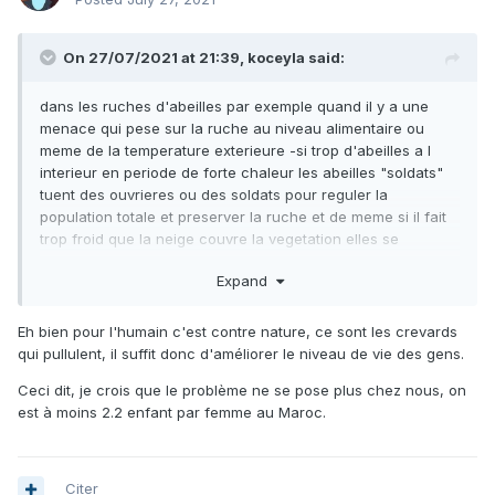
On 27/07/2021 at 21:39,
koceyla
said:
dans les ruches d'abeilles par exemple quand il y a une
menace qui pese sur la ruche au niveau alimentaire ou
meme de la temperature exterieure -si trop d'abeilles a l
interieur en periode de forte chaleur les abeilles "soldats"
tuent des ouvrieres ou des soldats pour reguler la
population totale et preserver la ruche et de meme si il fait
trop froid que la neige couvre la vegetation elles se
debarassent d'une partie des abeilles en trop , car la survie
Expand
de la ruche est la seule chose qui compte - ce n'est pas
une ideologie qui a programmé les abeilles mais l instinct ou
dieu ... et nous on fait quoi ?
Eh bien pour l'humain c'est contre nature, ce sont les crevards
qui pullulent, il suffit donc d'améliorer le niveau de vie des gens.
Ceci dit, je crois que le problème ne se pose plus chez nous, on
est à moins 2.2 enfant par femme au Maroc.
Citer