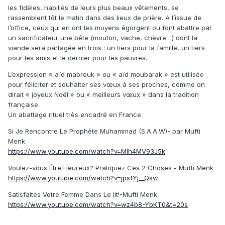
les fidèles, habillés de leurs plus beaux vêtements, se
rassemblent tôt le matin dans des lieux de prière. A l’issue de
l’office, ceux qui en ont les moyens égorgent ou font abattre par
un sacrificateur une bête (mouton, vache, chèvre…) dont la
viande sera partagée en trois : un tiers pour la famille, un tiers
pour les amis et le dernier pour les pauvres.
L’expression « aïd mabrouk » ou « aïd moubarak » est utilisée
pour féliciter et souhaiter ses vœux à ses proches, comme on
dirait « joyeux Noël » ou « meilleurs vœux » dans la tradition
française.
Un abattage rituel très encadré en France
Si Je Rencontre Le Prophète Muhammad (S.A.A.W)- par Mufti
Menk
https://www.youtube.com/watch?v=Mlh4MV93J5k
Voulez-vous Être Heureux? Pratiquez Ces 2 Choses - Mufti Menk
https://www.youtube.com/watch?v=jpsfYj__Qsw
Satisfaites Votre Femme Dans Le lit!-Mufti Menk
https://www.youtube.com/watch?v=wz4b8-YbKT0&t=20s