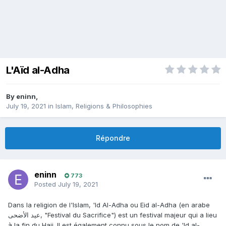
L'Aïd al-Adha
By
eninn
,
July 19, 2021
in
Islam, Religions & Philosophies
Répondre
eninn
773
Posted
July 19, 2021
Dans la religion de l'Islam, 'Id Al-Adha ou Eid al-Adha (en arabe
عيد الأضحى, "Festival du Sacrifice") est un festival majeur qui a lieu
à la fin du Hajj. Il est également connu sous le nom de 'Id al-