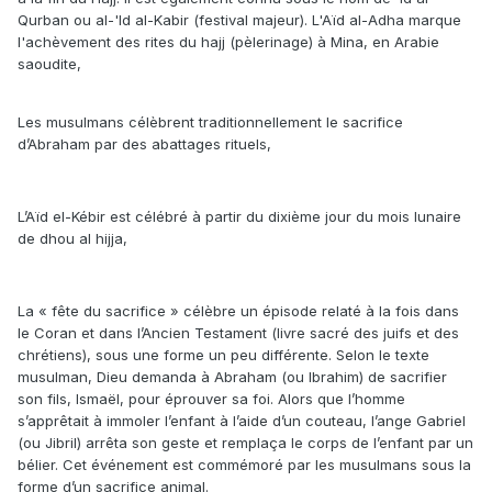
Qurban ou al-'Id al-Kabir (festival majeur). L'Aïd al-Adha marque
l'achèvement des rites du hajj (pèlerinage) à Mina, en Arabie
saoudite,
Les musulmans célèbrent traditionnellement le sacrifice
d’Abraham par des abattages rituels,
L’Aïd el-Kébir est célébré à partir du dixième jour du mois lunaire
de dhou al hijja,
La « fête du sacrifice » célèbre un épisode relaté à la fois dans
le Coran et dans l’Ancien Testament (livre sacré des juifs et des
chrétiens), sous une forme un peu différente. Selon le texte
musulman, Dieu demanda à Abraham (ou Ibrahim) de sacrifier
son fils, Ismaël, pour éprouver sa foi. Alors que l’homme
s’apprêtait à immoler l’enfant à l’aide d’un couteau, l’ange Gabriel
(ou Jibril) arrêta son geste et remplaça le corps de l’enfant par un
bélier. Cet événement est commémoré par les musulmans sous la
forme d’un sacrifice animal.