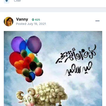
Citer
Vanny
425
Posted
July 19, 2021