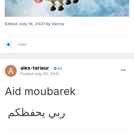
Edited
July 19, 2021
by Vanny
Citer
alex-terieur
53
Posted
July 20, 2021
Aid moubarek
ربي يحفظكم