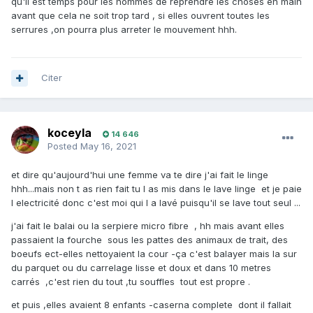
qu'il est temps pour les hommes de reprendre les choses en main
avant que cela ne soit trop tard , si elles ouvrent toutes les
serrures ,on pourra plus arreter le mouvement hhh.
Citer
koceyla
14 646
Posted
May 16, 2021
et dire qu'aujourd'hui une femme va te dire j'ai fait le linge
hhh...mais non t as rien fait tu l as mis dans le lave linge et je paie
l electricité donc c'est moi qui l a lavé puisqu'il se lave tout seul ...
j'ai fait le balai ou la serpiere micro fibre , hh mais avant elles
passaient la fourche sous les pattes des animaux de trait, des
boeufs ect-elles nettoyaient la cour -ça c'est balayer mais la sur
du parquet ou du carrelage lisse et doux et dans 10 metres
carrés ,c'est rien du tout ,tu souffles tout est propre .
et puis ,elles avaient 8 enfants -caserna complete dont il fallait