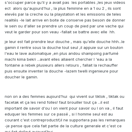
s'occuper parce qu'il y a avait pas les portables ,les jeux videos
ect alors qu'aujourd'hui , la plus feminine en a 1 ou 2 , ils sont
elevés par la creche ou la playstation et les emissions de teles
realités -le lait arrive en boite de conserve pas besoin de donner
le sein ou d'aller se prendre un coup de pied par une vache qui
veut le garder pour son veau -fallait se battre avec elle hh.
je leur est fait prendre leur douche , mais qu'elle douche hhh...le
gamin il rentre sous la douche tout seul ,il appuie sur un bouton
l'eau le lave automatique ,en plus andou shampoing parfumé
machi kima bekri ...avant elles allaient chercher l 'eau a la
fontaine a rebek plusieurs allers retours , fallait la rechauffer
puis ensuite inventer la douche -lazem twelli ingenieure pour
doucher le gamin.
non on a des femmes aujourd'hui qui vivent sur tiktok , tiktak ou
facetak et ça les rend folles! faut brouiller tout ça ...il est
important de savoir d'ou l on vient pour savoir ou l on va , il faut
eduquer les femmes sur ce passé , si l homme seul est au
courant c'est contreproductif,il ne supportera pas les remarques
-je pense que cela fait partie de la culture generale et c'est ce
qui fait defaut aujourd'hui .