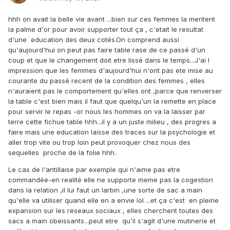
hhh on avait la belle vie avant ...bien sur ces femmes la meritent
la palme d'or pour avoir supporter tout ça , c'etait le resultat
d'une education des deux cotés.On comprend aussi
qu'aujourd'hui on peut pas faire table rase de ce passé d'un
coup et que le changement doit etre lissé dans le temps...J'ai l
impression que les femmes d'aujourd'hui n'ont pas ete mise au
courante du passé recent de la condition des femmes , elles
n'auraient pas le comportement qu'elles ont ,parce que renverser
la table c'est bien mais il faut que quelqu'un la remette en place
pour servir le repas -or nous les hommes on va la laisser par
terre cette fichue table hhh...il y a un juste milieu , des progres a
faire mais une education laisse des traces sur la psychologie et
aller trop vite ou trop loin peut provoquer chez nous des
sequelles proche de la folie hhh.
Le cas de l'antillaise par exemple qui n'aime pas etre
commandée-en realité elle ne supporte meme pas la cogestion
dans la relation ,il lui faut un larbin ,une sorte de sac a main
qu'elle va utiliser quand elle en a envie lol ...et ça c'est en pleine
expansion sur les reseaux sociaux , elles cherchent toutes des
sacs a main obeissants...peut etre qu'il s'agit d'une mutinerie et