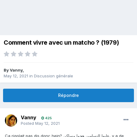
Comment vivre avec un matcho ? (1979)
By
Vanny
,
May 12, 2021
in
Discussion générale
Répondre
Vanny
425
Posted
May 12, 2021
Ca rigolait pas dis donc hein? عليها النساوين هجوا مساكن, y a de