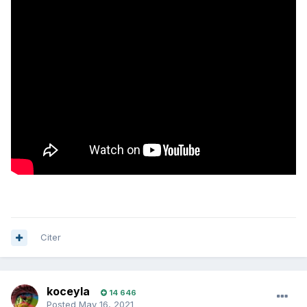
Citer
koceyla
14 646
Posted
May 16, 2021