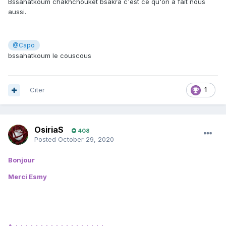
Bssahatkoum chakhchouket bsakra c'est ce qu'on a fait nous
aussi.
@Capo
bssahatkoum le couscous
Citer
1
OsiriaS
408
Posted
October 29, 2020
Bonjour
Merci Esmy