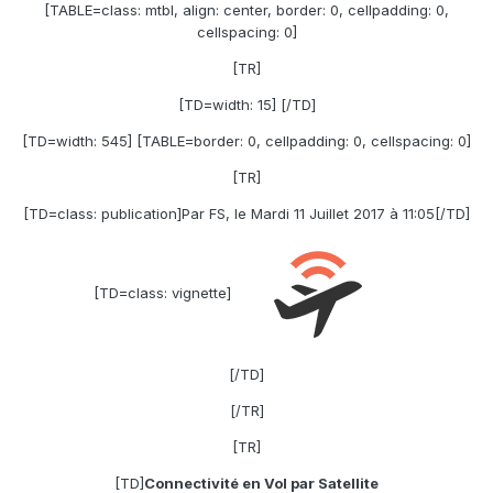
[TABLE=class: mtbl, align: center, border: 0, cellpadding: 0,
cellspacing: 0]
[TR]
[TD=width: 15] [/TD]
[TD=width: 545] [TABLE=border: 0, cellpadding: 0, cellspacing: 0]
[TR]
[TD=class: publication]
Par FS, le Mardi 11 Juillet 2017 à 11:05
[/TD]
[TD=class: vignette]
[/TD]
[/TR]
[TR]
[TD]
Connectivité en Vol par Satellite