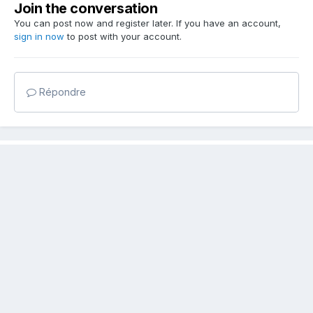
Join the conversation
You can post now and register later. If you have an account,
sign in now
to post with your account.
Répondre
Partager
Followers
0
Go to topic listing
Language
Contact Us