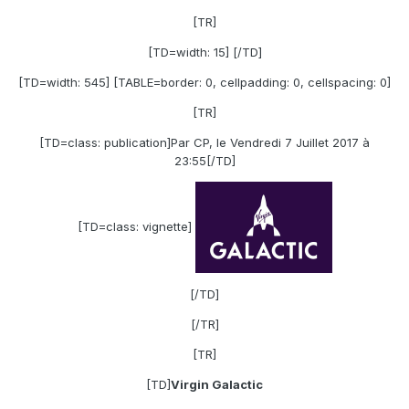
[TR]
[TD=width: 15] [/TD]
[TD=width: 545] [TABLE=border: 0, cellpadding: 0, cellspacing: 0]
[TR]
[TD=class: publication]
Par CP, le Vendredi 7 Juillet 2017 à
23:55
[/TD]
[TD=class: vignette]
[/TD]
[/TR]
[TR]
[TD]
Virgin Galactic