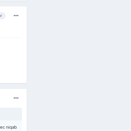
or
vec niqab