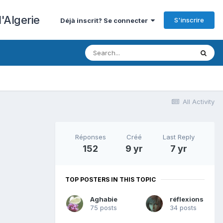
'Algerie
S'inscrire
Déjà inscrit? Se connecter
All Activity
Réponses
Créé
Last Reply
152
9 yr
7 yr
TOP POSTERS IN THIS TOPIC
Aghabie
réflexions
75 posts
34 posts