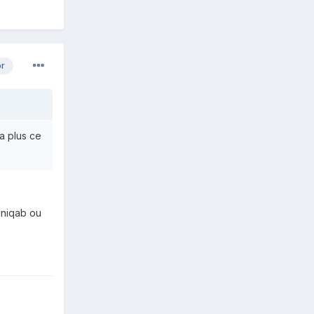
or
a plus ce
 niqab ou