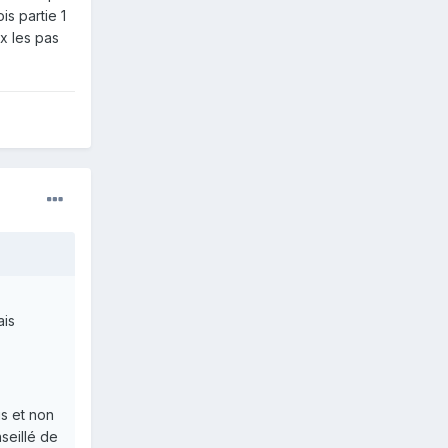
s partie 1
ux les pas
ais
us et non
seillé de