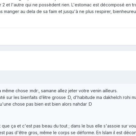
 2 et l'autre qui ne possèdent rien. L'estomac est décomposé en troi
t pas manger au dela de sa faim et jusqu'à ne plus respirer, bienheure
 même chose :mdr:, samane allez jeter votre venin ailleurs.
coté sur les bienfaits d’être grosse :D, d'habitude ma dakhelch rohi m
qu'une chose pas bien est bien alors nahdar :D
 que ça et c'est pas beau du tout ; dans le bus elle s'assoie sur vo
est pas d'être gros, même le corps se déforme. En Islam il est décon