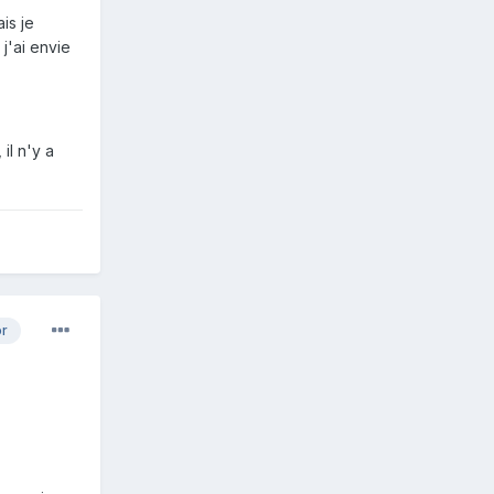
is je
j'ai envie
il n'y a
or