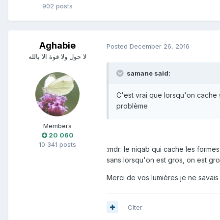
902 posts
Aghabie
Posted
December 26, 2016
لا حول ولا قوة الا بالله
samane said:
C'est vrai que lorsqu'on cach
problème
Members
20 060
10 341 posts
:mdr: le niqab qui cache les forme
sans lorsqu'on est gros, on est gros
Merci de vos lumières je ne savais
Citer