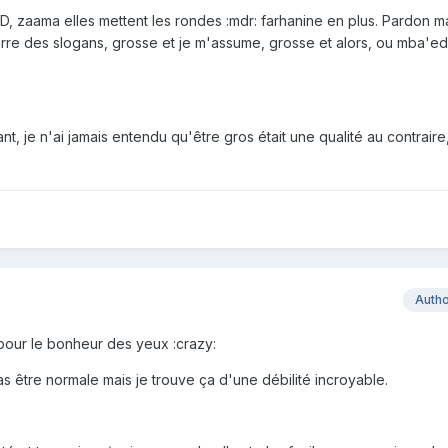
 :D, zaama elles mettent les rondes :mdr: farhanine en plus. Pardon ma
arre des slogans, grosse et je m'assume, grosse et alors, ou mba'ed 
t, je n'ai jamais entendu qu'être gros était une qualité au contraire, 
Auth
 pour le bonheur des yeux :crazy:
s être normale mais je trouve ça d'une débilité incroyable.