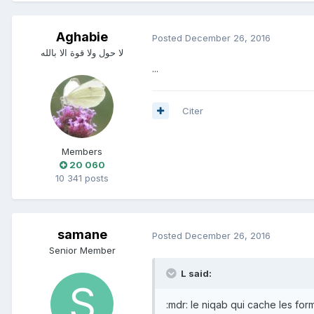
Aghabie
Posted
December 26, 2016
لا حول ولا قوة الا بالله
...
Citer
Members
20 060
10 341 posts
samane
Posted
December 26, 2016
Senior Member
L said:
:mdr: le niqab qui cache les fo