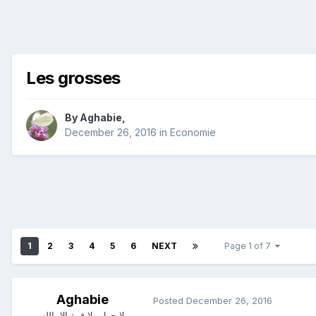
Les grosses
By
Aghabie
,
December 26, 2016
in
Economie
1
2
3
4
5
6
NEXT
Page 1 of 7
Aghabie
Posted
December 26, 2016
لا حول ولا قوة الا بالله