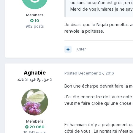
ou sans lorsqu'on est gros, on es
Merci de vos lumières je ne sav
Members
10
Je disais que le Niqab permettait 
902 posts
renvoie la politesse.
Citer
Aghabie
Posted
December 27, 2016
لا حول ولا قوة الا بالله
Bon une écharpe devrait faire la mê
J'ai été encore lire de l'autre cot
veut me faire croire qu'une chose 
Members
Fil hammam il n'y a pratiquement qu
20 060
côté de vous ; La normalité n'est p
10 341 posts