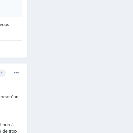
 vous
or
 lorsqu'on
et non à
é de trop