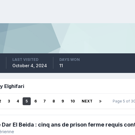
LAST VISITED
DAYS WON
October 4, 2024
11
y Elghifari
2
3
4
5
6
7
8
9
10
NEXT
Page 5 of 
 Dar El Beida : cinq ans de prison ferme requis con
gérienne