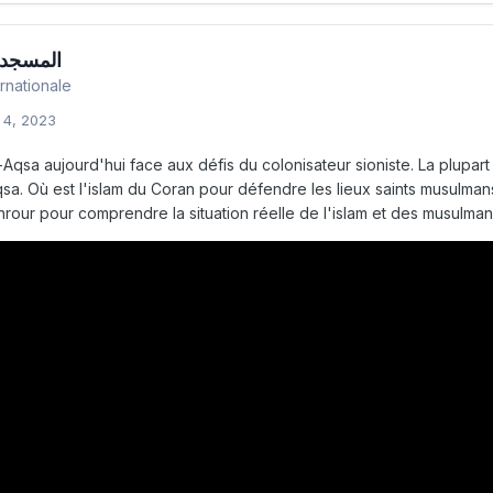
المسجد 
ernationale
 4, 2023
Aqsa aujourd'hui face aux défis du colonisateur sioniste. La plupart
a. Où est l'islam du Coran pour défendre les lieux saints musulmans 
ur pour comprendre la situation réelle de l'islam et des musulmans