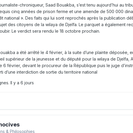
urnaliste-chroniqueur, Saad Bouakba, s’est tenu aujourd’hui au tribu
equis cinq années de prison ferme et une amende de 500 000 dinars, 
érêt national ». Des faits qui lui sont reprochés après la publication d
ujet des citoyens de la wilaya de Djelfa. Le parquet a également r
oubir. Le verdict sera rendu le 18 octobre prochain.
Bouakba a été arrêté le 4 février, à la suite d’une plainte déposée, 
eil supérieur de la jeunesse et du député pour la wilaya de Djelfa, 
e 6 février, devant le procureur de la République puis le juge d’in
rti d’une interdiction de sortie du territoire national
gnes. Il y a 6 jours
nocives
ions & Philosophies