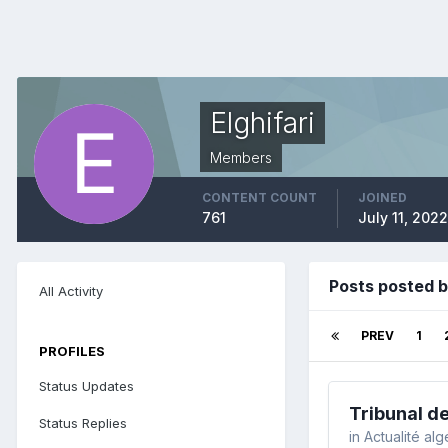
Elghifari
Members
CONTENT COUNT
JOINED
761
July 11, 2022
Posts posted b
All Activity
PREV
1
PROFILES
Status Updates
Tribunal de
Status Replies
in
Actualité al