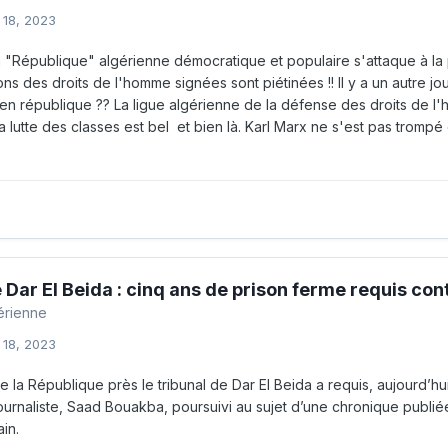
 18, 2023
a "République" algérienne démocratique et populaire s'attaque à la p
ons des droits de l'homme signées sont piétinées !! Il y a un autre jour
 république ?? La ligue algérienne de la défense des droits de l'ho
 lutte des classes est bel et bien là. Karl Marx ne s'est pas trompé 
 Dar El Beida : cinq ans de prison ferme requis con
gérienne
 18, 2023
 la République près le tribunal de Dar El Beida a requis, aujourd’hu
ournaliste, Saad Bouakba, poursuivi au sujet d’une chronique publiée
ain.