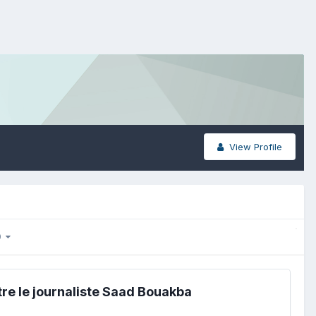
View Profile
30
tre le journaliste Saad Bouakba