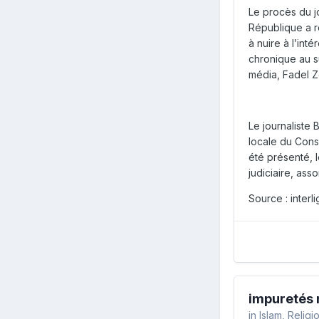
Le procès du jo
République a r
à nuire à l’int
chronique au s
média, Fadel Z
Le journaliste 
locale du Cons
été présenté, l
judiciaire, asso
Source : interli
impuretés 
in
Islam, Relig