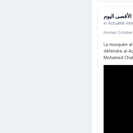
الأقصى اليوم
in
Actualité int
Posted
October
La mosquée al-
défendre al-Aqs
Mohamed Chahro