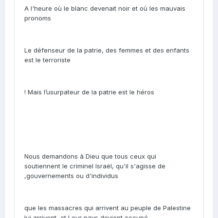
A l'heure où le blanc devenait noir et où les mauvais
pronoms
Le défenseur de la patrie, des femmes et des enfants
est le terroriste
!
Mais l’usurpateur de la patrie est le héros
Nous demandons à Dieu que tous ceux qui
soutiennent le criminel Israël, qu'il s'agisse de
,
gouvernements ou d'individus
que les massacres qui arrivent au peuple de Palestine
lui arrivent, et Leur pays devient occupé