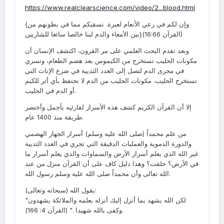
https://www.realclearscience.com/video/2...blood.html
{وإن لكم في رعي الأنعام لعبرة. نسقيكم مما في بطونهم من
بين الأمعاء والدم لبنا خالصا سائغا للشاربين}(القرآن 16:66)
وبعد تقدم البحث العلمي على مر القرون، اكتشف الإنسان أن
مكونات الحليب تستخرج من الكيموس بعد هضم الطعام، وتسري
في مجرى الدم لتصل إلى الغدد الثديية في ضرع الإناث التي
تستخرج الحليب. مكونات الحليب من الدم لا تحتفظ بأي أثر للكيم
أو الدم في الحليب.
إلا أن القرآن الكريم كشف هذه الأسرار لقارئيه بأجمل وأختصر
طريقة منذ 1400 عام.
من علم محمداً (صلى الله عليه وسلم) أسرار الجهاز الهضمي
والدورة الدموية والعمليات الدقيقة التي تجري في الغدد الثديية
غير الله الذي يعلم أسرار الأرض والسماوات والذي يعلم أسرار ما
في الأرض؟ خلقت؟ وهذا دليل كاف على أن القرآن منزل من عند
الله تعالى وأن محمداً صلى الله عليه وسلم رسول الله.
يقول الله (سبحانه وتعالى):
"لكن الله يشهد بما أنزل إليك أنزله بعلمه والملائكة يشهدون
وكفى بالله شهيدا ." (القرآن 4: 166).