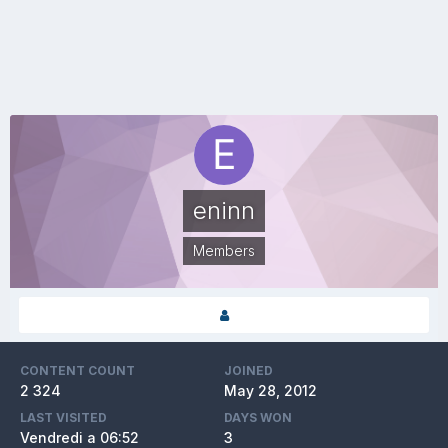
eninn
Members
CONTENT COUNT
JOINED
2 324
May 28, 2012
LAST VISITED
DAYS WON
Vendredi a 06:52
3