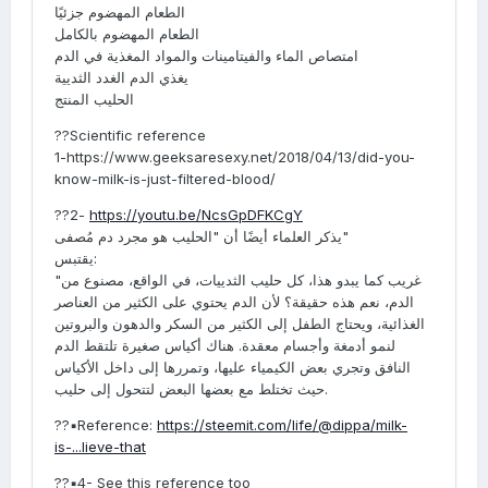
الطعام المهضوم جزئيًا
الطعام المهضوم بالكامل
امتصاص الماء والفيتامينات والمواد المغذية في الدم
يغذي الدم الغدد الثديية
الحليب المنتج
??Scientific reference
1-https://www.geeksaresexy.net/2018/04/13/did-you-
know-milk-is-just-filtered-blood/
??2-
https://youtu.be/NcsGpDFKCgY
يذكر العلماء أيضًا أن "الحليب هو مجرد دم مُصفى"
يقتبس:
"غريب كما يبدو هذا، كل حليب الثدييات، في الواقع، مصنوع من
الدم، نعم هذه حقيقة؟ لأن الدم يحتوي على الكثير من العناصر
الغذائية، ويحتاج الطفل إلى الكثير من السكر والدهون والبروتين
لنمو أدمغة وأجسام معقدة. هناك أكياس صغيرة تلتقط الدم
النافق وتجري بعض الكيمياء عليها، وتمررها إلى داخل الأكياس
حيث تختلط مع بعضها البعض لتتحول إلى حليب.
??▪︎Reference:
https://steemit.com/life/@dippa/milk-
is-...lieve-that
??▪︎4- See this reference too