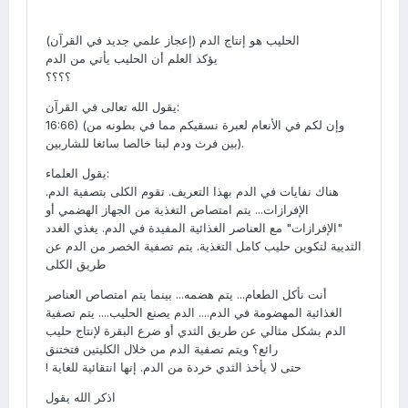
الحليب هو إنتاج الدم (إعجاز علمي جديد في القرآن)
يؤكد العلم أن الحليب يأتي من الدم
؟؟؟؟
يقول الله تعالى في القرآن:
16:66) (وإن لكم في الأنعام لعبرة نسقيكم مما في بطونه من
بين فرث ودم لبنا خالصا سائغا للشاربين).
يقول العلماء:
هناك نفايات في الدم بهذا التعريف. تقوم الكلى بتصفية الدم.
الإفرازات... يتم امتصاص التغذية من الجهاز الهضمي أو
"الإفرازات" مع العناصر الغذائية المفيدة في الدم. يغذي الغدد
الثديية لتكوين حليب كامل التغذية. يتم تصفية الخصر من الدم عن
طريق الكلى
أنت نأكل الطعام... يتم هضمه... بينما يتم امتصاص العناصر
الغذائية المهضومة في الدم.... الدم يصنع الحليب.... يتم تصفية
الدم بشكل مثالي عن طريق الثدي أو ضرع البقرة لإنتاج حليب
رائع؟ ويتم تصفية الدم من خلال الكليتين فتختنق
! حتى لا يأخذ الثدي خردة من الدم. إنها انتقائية للغاية
اذكر الله يقول