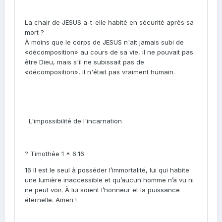
La chair de JESUS a-t-elle habité en sécurité après sa
mort ?
À moins que le corps de JESUS n'ait jamais subi de
«décomposition» au cours de sa vie, il ne pouvait pas
être Dieu, mais s'il ne subissait pas de
«décomposition», il n'était pas vraiment humain.
L'impossibilité de l'incarnation
? Timothée 1 * 6:16
16 Il est le seul à posséder l’immortalité, lui qui habite
une lumière inaccessible et qu’aucun homme n’a vu ni
ne peut voir. À lui soient l’honneur et la puissance
éternelle. Amen !