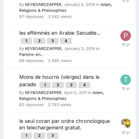
By
KEYBOARDZAPPER
,
January 5, 2014
in
Islam,
Religions & Philosophies
97
réponses
3 042
views
les efféminés en Arabie Saoudite...
1
2
3
4
By
KEYBOARDZAPPER
,
January 2, 2016
in
Parlons-en...
88
réponses
2 995
views
Moins de hourris (vièrges) dans le
paradis
1
2
3
4
By
KEYBOARDZAPPER
,
April 5, 2011
in
Islam,
Religions & Philosophies
82
réponses
2 743
views
le seul coran par ordre chronologique
en telechargement gratuit.
1
2
3