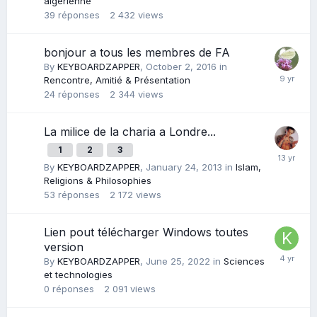
algérienne
39
réponses
2 432
views
bonjour a tous les membres de FA
By
KEYBOARDZAPPER
,
October 2, 2016
in
Rencontre, Amitié & Présentation
24
réponses
2 344
views
La milice de la charia a Londre...
1
2
3
By
KEYBOARDZAPPER
,
January 24, 2013
in
Islam,
Religions & Philosophies
53
réponses
2 172
views
Lien pout télécharger Windows toutes
version
By
KEYBOARDZAPPER
,
June 25, 2022
in
Sciences
et technologies
0
réponses
2 091
views