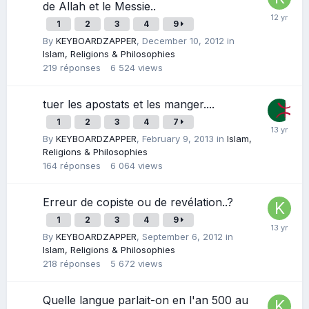
de Allah et le Messie..
1
2
3
4
9
By
KEYBOARDZAPPER
,
December 10, 2012
in
Islam, Religions & Philosophies
219
réponses
6 524
views
tuer les apostats et les manger....
1
2
3
4
7
By
KEYBOARDZAPPER
,
February 9, 2013
in
Islam,
Religions & Philosophies
164
réponses
6 064
views
Erreur de copiste ou de revélation..?
1
2
3
4
9
By
KEYBOARDZAPPER
,
September 6, 2012
in
Islam, Religions & Philosophies
218
réponses
5 672
views
Quelle langue parlait-on en l'an 500 au