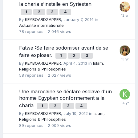
la charia s'installe en Syriestan
1
2
3
4
By
KEYBOARDZAPPER
,
January 7, 2014
in
Actualité internationale
78
réponses
2 046
views
Fatwa :Se faire sodomiser avant de se
faire exploser.
1
2
3
By
KEYBOARDZAPPER
,
April 4, 2013
in
Islam,
Religions & Philosophies
58
réponses
2 027
views
Une marocaine se déclare esclave d'un
homme Egyptien conformement a la
charia
1
2
3
4
By
KEYBOARDZAPPER
,
July 10, 2012
in
Islam,
Religions & Philosophies
89
réponses
2 009
views