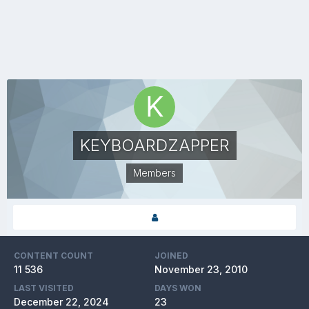
KEYBOARDZAPPER
Members
CONTENT COUNT
JOINED
11 536
November 23, 2010
LAST VISITED
DAYS WON
December 22, 2024
23