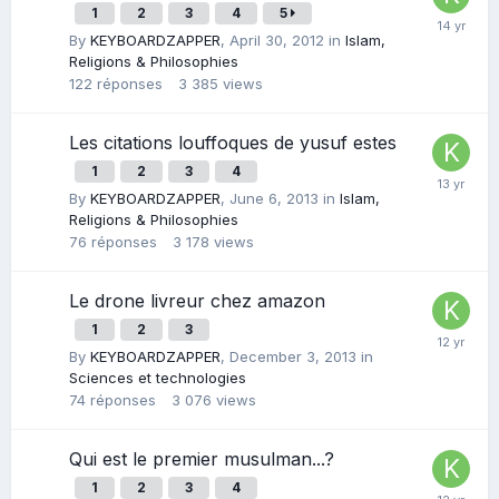
1
2
3
4
5
By
KEYBOARDZAPPER
,
April 30, 2012
in
Islam,
Religions & Philosophies
122
réponses
3 385
views
Les citations louffoques de yusuf estes
1
2
3
4
By
KEYBOARDZAPPER
,
June 6, 2013
in
Islam,
Religions & Philosophies
76
réponses
3 178
views
Le drone livreur chez amazon
1
2
3
By
KEYBOARDZAPPER
,
December 3, 2013
in
Sciences et technologies
74
réponses
3 076
views
Qui est le premier musulman...?
1
2
3
4