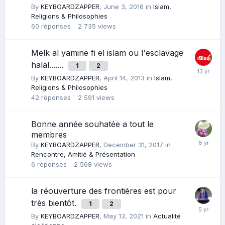
By
KEYBOARDZAPPER
,
June 3, 2016
in
Islam,
Religions & Philosophies
60
réponses
2 735
views
Melk al yamine fi el islam ou l'esclavage
halal.......
1
2
By
KEYBOARDZAPPER
,
April 14, 2013
in
Islam,
Religions & Philosophies
42
réponses
2 591
views
Bonne année souhatée a tout le
membres
By
KEYBOARDZAPPER
,
December 31, 2017
in
Rencontre, Amitié & Présentation
6
réponses
2 568
views
la réouverture des frontières est pour
très bientôt.
1
2
By
KEYBOARDZAPPER
,
May 13, 2021
in
Actualité