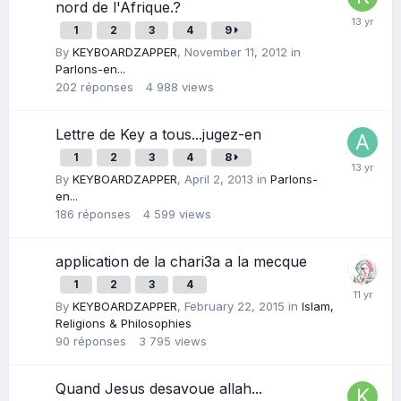
nord de l'Afrique.?
1
2
3
4
9
By
KEYBOARDZAPPER
,
November 11, 2012
in
Parlons-en...
202
réponses
4 988
views
Lettre de Key a tous...jugez-en
1
2
3
4
8
By
KEYBOARDZAPPER
,
April 2, 2013
in
Parlons-
en...
186
réponses
4 599
views
application de la chari3a a la mecque
1
2
3
4
By
KEYBOARDZAPPER
,
February 22, 2015
in
Islam,
Religions & Philosophies
90
réponses
3 795
views
Quand Jesus desavoue allah...