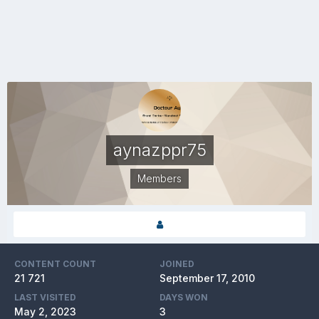
aynazppr75
Members
CONTENT COUNT
JOINED
21 721
September 17, 2010
LAST VISITED
DAYS WON
May 2, 2023
3