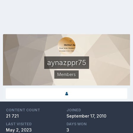
aynazppr75
Members
CONTENT COUNT
JOINED
21 721
September 17, 2010
LAST VISITED
DAYS WON
May 2, 2023
3