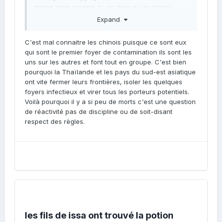
meme sans corona ,tu as deja vu un chinois
embrasser un autre chinois ou lui serrer la main
Expand
pour dire bonjour hh - ils se placent a 5 metres
et baissent la tete ...et puis quelle discipline les
C'est mal connaitre les chinois puisque ce sont eux
asiatiques !!! rien a voir avec nous .
qui sont le premier foyer de contamination ils sont les
uns sur les autres et font tout en groupe. C'est bien
pourquoi la Thaïlande et les pays du sud-est asiatique
ont vite fermer leurs frontières, isoler les quelques
foyers infectieux et virer tous les porteurs potentiels.
Voilà pourquoi il y a si peu de morts c'est une question
de réactivité pas de discipline ou de soit-disant
respect des règles.
les fils de issa ont trouvé la potion