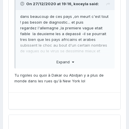
On 27/12/2020 at 19:16,
koceyla
said:
dans beaucoup de ces pays ,on meurt c'est tout
! pas besoin de diagnostic... et puis
regardez l'allemagne ,la premiere vague etait
faible la deuxieme les a depassé -il se pourrait
tres bien que les pays africains et arabes
subissent le choc au bout d'un certain nombres
de vagues ou le virus se dessimine mieux et
partout ...et puis y a aussi le sous developpement
Expand
dans ces pays a 19h le pays dort ,il n'y a pas de
vie nocturne ou tres peu .
Tu rigoles ou quoi à Dakar ou Abidjan y a plus de
monde dans les rues qu'à New York lol