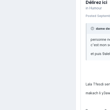
Délirez ici
in
Humour
Posted
Septemb
dame de 
personne n
c'est mon s
et puis 9ale
Lala Tfesdi sen
makach li y3a