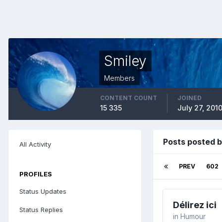
Smiley
Members
CONTENT COUNT
JOINED
15 335
July 27, 201
Posts posted b
All Activity
PREV
602
PROFILES
Status Updates
Délirez ici
Status Replies
in
Humour