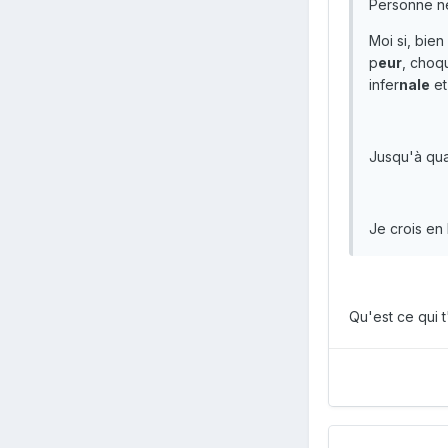
Personne ne
Moi si, bie
p
eur
, choq
infer
nale
et
Jusqu'à qua
Je crois en
Qu'est ce qui t