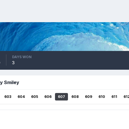
DAYS WON
0
3
y Smiley
603
604
605
606
607
608
609
610
611
61