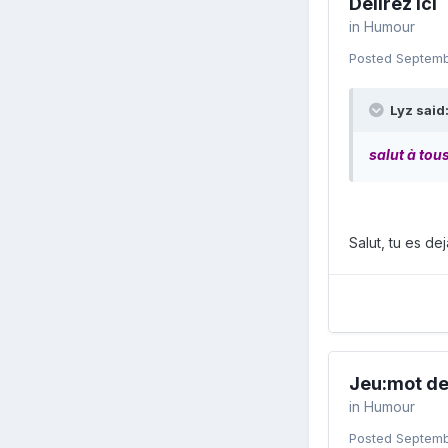
Délirez ici
in
Humour
Posted
Septemb
Lyz said
salut à tou
Salut, tu es dej
Jeu:mot de 
in
Humour
Posted
Septemb