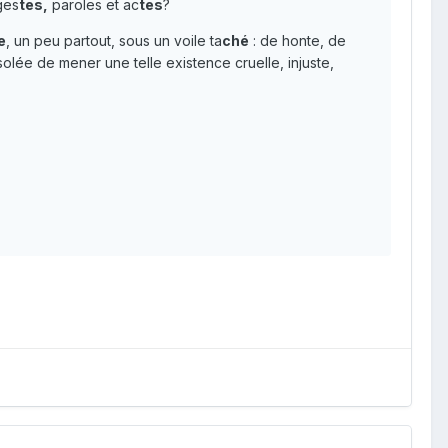
ges
tes,
paroles et ac
tes
?
e
, un peu partout, sous un voile ta
ché
: de honte, de
solée de mener une telle existence cruelle, injuste,