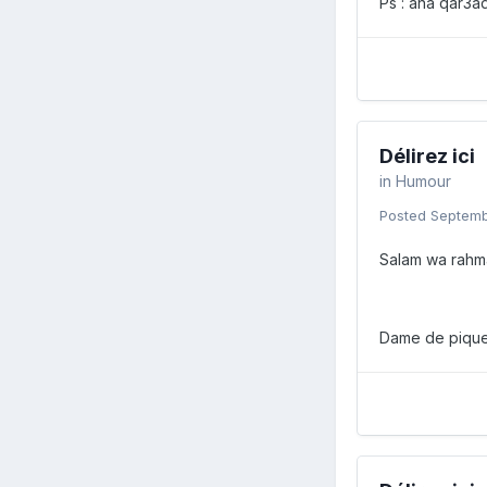
Ps : ana qar3ad
Délirez ici
in
Humour
Posted
Septemb
Salam wa rahma
Dame de pique 