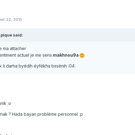
er 22, 2010
pique said:
e ma attacher
entiment actuel je me sens
makhnou9a
k li darha byédih éyfékha bssénih :04:
nik :o
wnak ? Hada bayan problème personnel :p