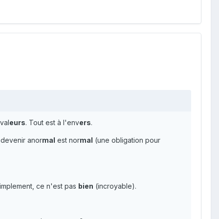
val
eurs
. Tout est à l'env
ers
.
ù devenir anor
mal
est nor
mal
(une obligation pour
simplement, ce n'est pas
bien
(incroyable).