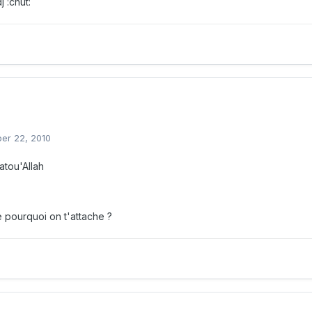
j :chut:
er 22, 2010
tou'Allah
pourquoi on t'attache ?