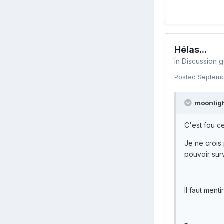
Hélas...
in
Discussion 
Posted
Septemb
moonligh
C'est fou c
Je ne crois
pouvoir surv
Il faut ment