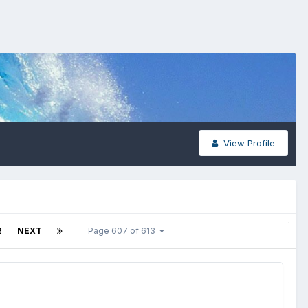
View Profile
2
NEXT
Page 607 of 613