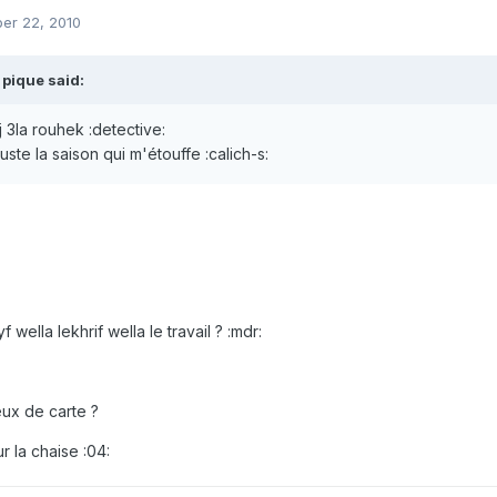
er 22, 2010
pique said:
 3la rouhek :detective:
juste la saison qui m'étouffe :calich-s:
 wella lekhrif wella le travail ? :mdr:
eux de carte ?
ur la chaise :04: