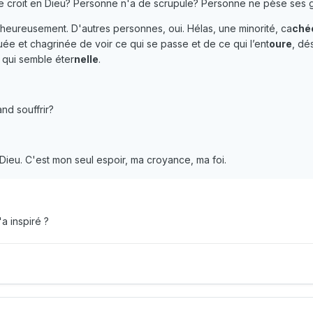
 croit en Dieu? Personne n'a de scrupule? Personne ne pèse ses 
n heureusement. D'autres personnes, oui. Hélas, une minorité, ca
ché
uée et chagrinée de voir ce qui se passe et de ce qui l’ent
oure
, dé
 qui semble éter
nelle
.
nd souffrir?
 Dieu. C'est mon seul espoir, ma croyance, ma foi.
'a inspiré ?