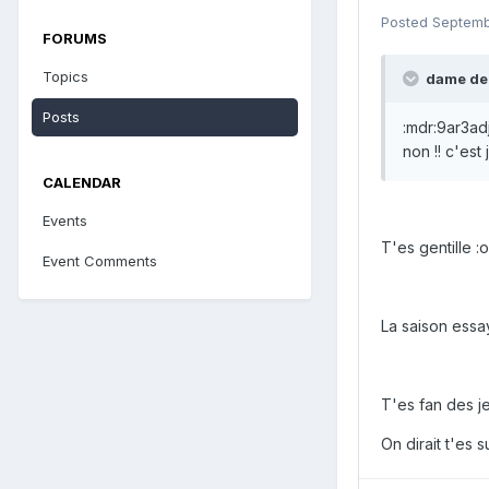
Posted
Septemb
FORUMS
Topics
dame de 
Posts
:mdr:9ar3adj
non !! c'est 
CALENDAR
Events
T'es gentille :o
Event Comments
La saison essayf
T'es fan des j
On dirait t'es s