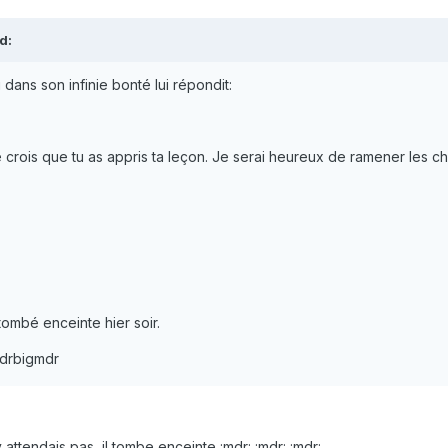
d:
dans son infinie bonté lui répondit:
je crois que tu as appris ta leçon. Je serai heureux de ramener les ch
 tombé enceinte hier soir.
drbigmdr
 attendais pas, il tombe enceinte :mdr: :mdr: :mdr: