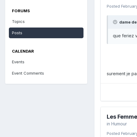
Posted
February
FORUMS
Topics
dame de 
Posts
que feriez v
CALENDAR
Events
Event Comments
surement je pas
Les Femmes
in
Humour
Posted
February