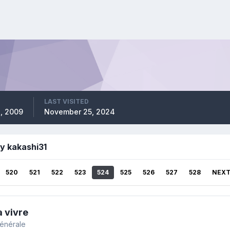
LAST VISITED
, 2009
November 25, 2024
y kakashi31
520
521
522
523
524
525
526
527
528
NEX
a vivre
générale