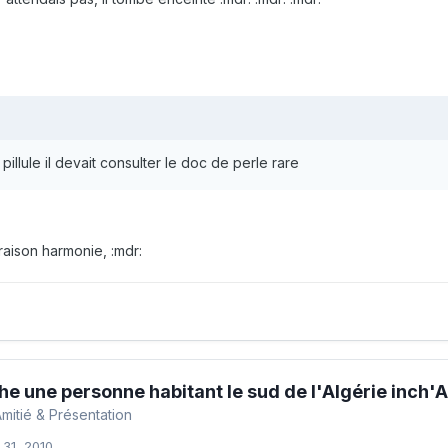
a pillule il devait consulter le doc de perle rare
raison harmonie, :mdr:
e une personne habitant le sud de l'Algérie inch'A
mitié & Présentation
 31, 2010