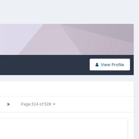
View Profile
T
Page 524 of 528