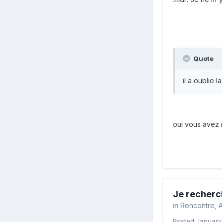
Quote
il a oublie l
oui vous avez 
Je recherch
in
Rencontre, A
Posted
January