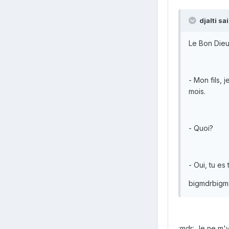
djalti sai
Le Bon Dieu 
- Mon fils, 
mois.
- Quoi?
- Oui, tu es
bigmdrbigm
:mdr: Je ne m'y