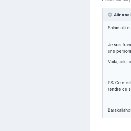
Alino sai
Salam aliko
Je suis fran
une personn
Voila,celui 
PS: Ce n'es
rendre ce s
Barakallaho