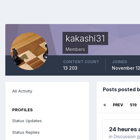
kakashi31
Members
CONTENT COUNT
JOINED
13 203
November 12
Posts posted b
All Activity
PREV
519
PROFILES
Status Updates
24 heures 
Status Replies
in
Discussion 