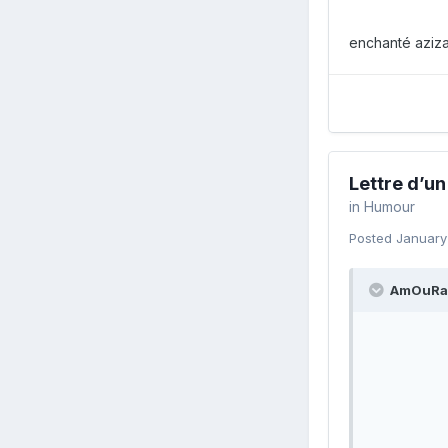
enchanté aziza
Lettre d’u
in
Humour
Posted
January
AmOuRa 