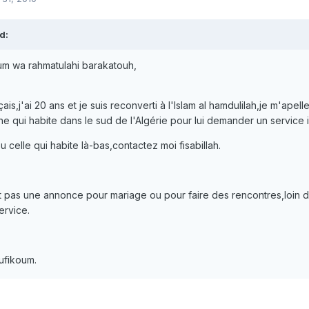
d:
um wa rahmatulahi barakatouh,
çais,j'ai 20 ans et je suis reconverti à l'Islam al hamdulilah,je m'apel
e qui habite dans le sud de l'Algérie pour lui demander un service i
ou celle qui habite là-bas,contactez moi fisabillah.
t pas une annonce pour mariage ou pour faire des rencontres,loin d
ervice.
ufikoum.