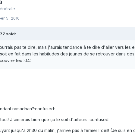
a
générale
er 5, 2010
7 said:
pourrais pas te dire, mais j'aurais tendance à te dire d'aller vers les
oit en fait dans les habitudes des jeunes de se retrouver dans des b
 couvre-feu :04:
ndant ramadhan?:confused:
out! J'aimerais bien que ça le soit d'ailleurs :confused:
yant jusqu'à 2h30 du matin, j'arrive pas à fermer l'oeil! (Je suis en c