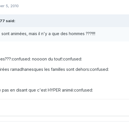
er 5, 2010
7 said:
 sont animées, mais il n'y a que des hommes ???!!!!
s???:confused: noooon du tout!:confused:
irées ramadhanesques les familles sont dehors:confused:
e pas en disant que c'est HYPER animé:confused: