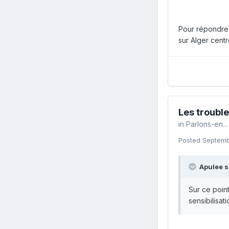
Pour répondre 
sur Alger centre
Les troubl
in
Parlons-en...
Posted
Septemb
Apulee s
Sur ce poin
sensibilisat