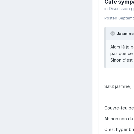
Café symp
in
Discussion 
Posted
Septemb
Jasmine7
Alors là je 
pas que ce s
Sinon c'est
Salut jasmine,
Couvre-feu pe
Ah non non du t
C'est hyper bru