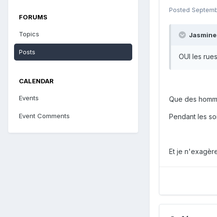
Posted
Septemb
FORUMS
Topics
Jasmine7
Posts
OUI les rues
CALENDAR
Events
Que des homme
Event Comments
Pendant les so
Et je n'exagèr