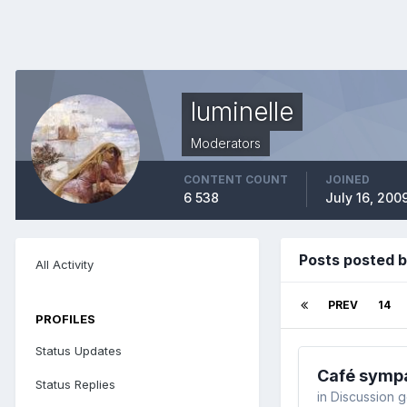
luminelle
Moderators
CONTENT COUNT
JOINED
6 538
July 16, 200
Posts posted b
All Activity
PREV
14
PROFILES
Status Updates
Café symp
Status Replies
in
Discussion 