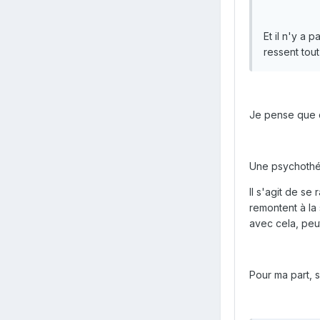
Et il n'y a 
ressent tout
Je pense que c
Une psychothér
Il s'agit de se
remontent à la
avec cela, peut
Pour ma part, s