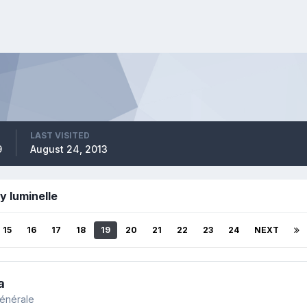
LAST VISITED
9
August 24, 2013
y luminelle
15
16
17
18
19
20
21
22
23
24
NEXT
a
générale