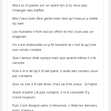
Alors tu m'parles sur un autre ton si tu veux pas
t'manger des baffes
Moi j'veux bien être gentil mais faut qu'chacun y mette
du sien
Les humains n'font aucun effort et moi j'suis pas un
magicien
On s'est embrouillé un p'tit moment et c'est là qu'j'me
suis rendu compte
Que l'amour était sympa mais que quand même il s'la
raconte
Puis il m'a dit qu'il d'vait partir, il avait des rendez-vous
par centaine
Que ce soir il d'vait diner chez sa d'mi soeur : la haine
Avant d'partir j'ai pas compris, il m'a conseillé d'y
croire toujours
Puis s'est éloigné sans s'retourner, c'était les derniers
mots d'amour