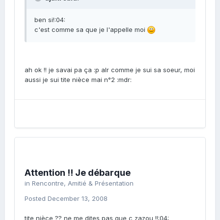
ben si!:04:
c'est comme sa que je l'appelle moi
ah ok !! je savai pa ça :p alr comme je sui sa soeur, moi
aussi je sui tite nièce mai n°2 :mdr:
Attention !! Je débarque
in
Rencontre, Amitié & Présentation
Posted
December 13, 2008
tite nièce ?? ne me dites pas que c zazou !!:04: