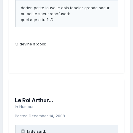
derien petite louve je dois tapeler grande soeur
ou petite soeur :confused:
quel age a tu ? :D
:D devine !! :cool:
Le Roi Arthur...
in
Humour
Posted
December 14, 2008
lady said: