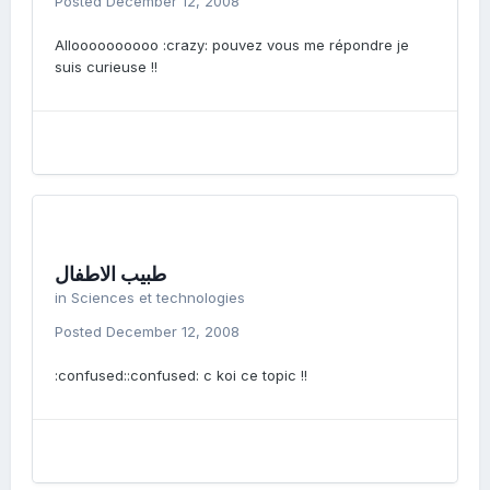
Posted
December 12, 2008
Alloooooooooo :crazy: pouvez vous me répondre je
suis curieuse !!
طبيب الاطفال
in
Sciences et technologies
Posted
December 12, 2008
:confused::confused: c koi ce topic !!