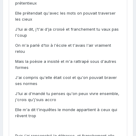
prétentieux
Elle prétendait qu'avec les mots on pouvait traverser
les cieux
J'lui ai dit, j't'ai d'ja croisé et franchement tu vaux pas
l'coup
On m'a parlé d'toi à l'école et t'avais l'air vraiment
relou
Mais la poèsie a insisté et m'a rattrapé sous d'autres
formes
J'ai compris qu'elle était cool et qu'on pouvait braver
ses normes
J'lui ai d'mandé tu penses qu'on peux vivre ensemble,
j'crois qu'j'suis accro
Elle m'a dit t'inquiêtes le monde appartient à ceux qui
rêvent trop
Puis j'ai renconctré la détresse, et franchement elle