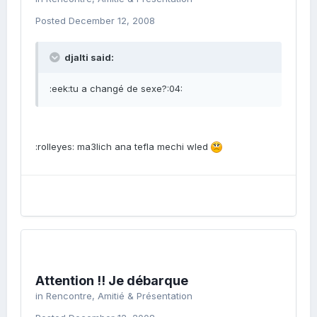
Posted
December 12, 2008
djalti said:
:eek:tu a changé de sexe?:04:
:rolleyes: ma3lich ana tefla mechi wled
Attention !! Je débarque
in
Rencontre, Amitié & Présentation